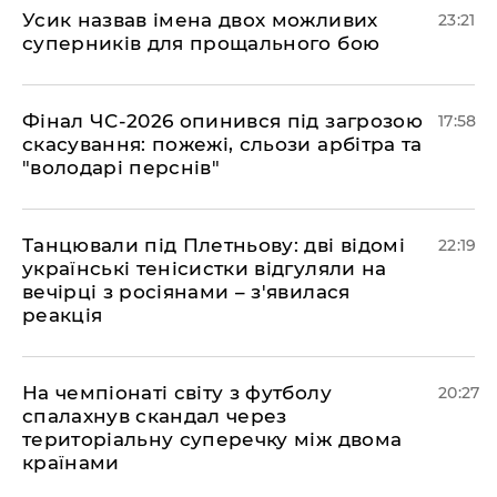
​Усик назвав імена двох можливих
23:21
суперників для прощального бою
​Фінал ЧС-2026 опинився під загрозою
17:58
скасування: пожежі, сльози арбітра та
"володарі перснів"
​Танцювали під Плетньову: дві відомі
22:19
українські тенісистки відгуляли на
вечірці з росіянами – з'явилася
реакція
​На чемпіонаті світу з футболу
20:27
спалахнув скандал через
територіальну суперечку між двома
країнами