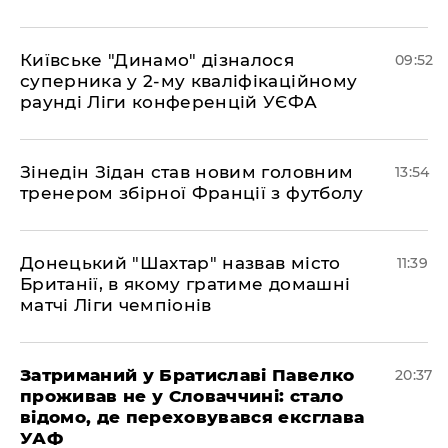
Київське "Динамо" дізналося
09:52
суперника у 2-му кваліфікаційному
раунді Ліги конференцій УЄФА
​Зінедін Зідан став новим головним
13:54
тренером збірної Франції з футболу
Донецький "Шахтар" назвав місто
11:39
Британії, в якому гратиме домашні
матчі Ліги чемпіонів
Затриманий у Братиславі Павелко
20:37
проживав не у Словаччині: стало
відомо, де переховувався ексглава
УАФ