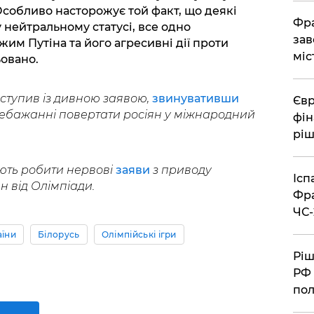
 Особливо насторожує той факт, що деякі
Фра
у нейтральному статусі, все одно
зав
им Путіна та його агресивні дії проти
міс
ьовано.
тупив із дивною заявою,
звинувативши
Євр
 небажанні повертати росіян у міжнародний
фін
ріш
ють робити нервові
заяви
з приводу
Ісп
 від Олімпіади.
Фра
ЧС-
аїни
Білорусь
Олімпійські ігри
Ріш
РФ 
пол