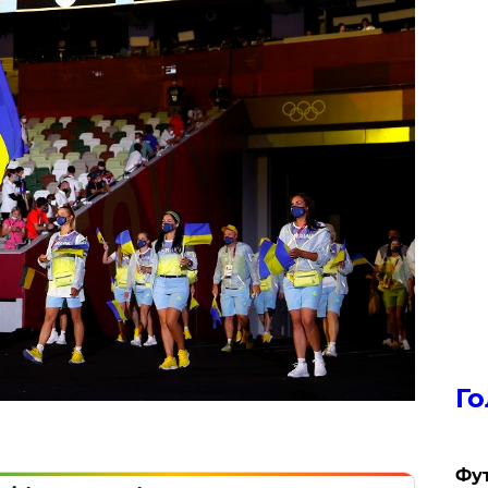
Го
Фут