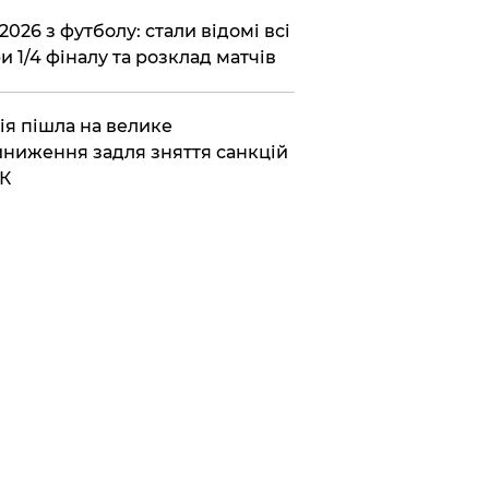
2026 з футболу: стали відомі всі
и 1/4 фіналу та розклад матчів
ія пішла на велике
ниження задля зняття санкцій
К