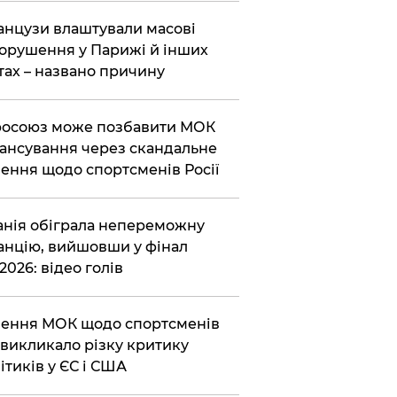
нцузи влаштували масові
орушення у Парижі й інших
тах – названо причину
осоюз може позбавити МОК
ансування через скандальне
ення щодо спортсменів Росії
анія обіграла непереможну
нцію, вийшовши у фінал
2026: відео голів
ення МОК щодо спортсменів
викликало різку критику
ітиків у ЄС і США