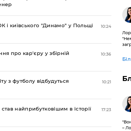
енер
К і київського "Динамо" у Польщі
10:24
Лор
"Не
заг
ня про кар'єру у збірній
10:36
Бі
Б
іту з футболу відбудуться
10:21
 став найприбутковішим в історії
17:23
"Во
– Л