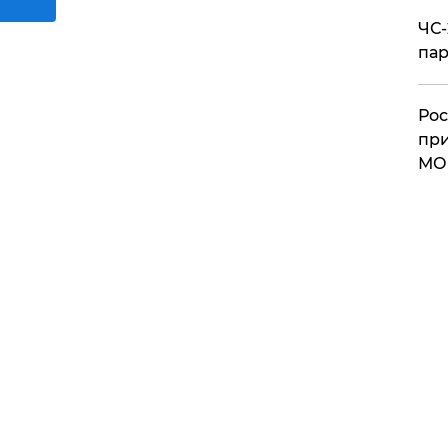
ЧС-
пар
Рос
при
МО