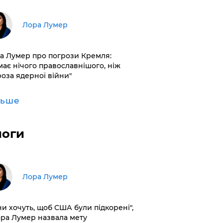
​Лора Лумер
а Лумер про погрози Кремля:
має нічого православнішого, ніж
роза ядерної війни"
льше
логи
​Лора Лумер
ни хочуть, щоб США були підкорені",
ора Лумер назвала мету