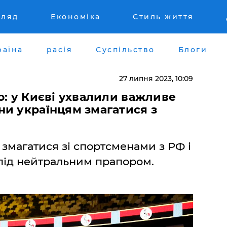
гляд
Економіка
Стиль життя
раїна
расія
Суспільство
Блоги
27 липня 2023, 10:09
о: у Києві ухвалили важливе
ни українцям змагатися з
змагатися зі спортсменами з РФ і
 під нейтральним прапором.