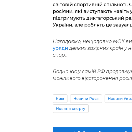
світовій спортивній спільноті.
росіяни, які виступають навіть 
підтримують диктаторський реж
України, але роблять це завуал
Нагадаємо, нещодавно МОК вис
уряди
деяких західних країн у
спорт.
Водночас у самій РФ продовжу
можливого відсторонення росіян
Київ
Новини Росії
Новини Укр
Новини спорту