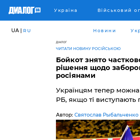
Україна
Військовий о
UA |
RU
Новини
Ук
ДІАЛОГ
ЧИТАТИ НОВИНУ РОСІЙСЬКОЮ
Бойкот знято частков
рішення щодо заборо
росіянами
Українцям тепер можна 
РБ, якщо ті виступають
Автор:
Святослав Рыбальченко