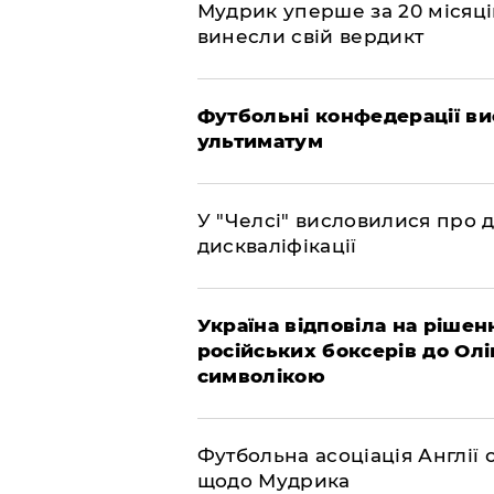
​Мудрик уперше за 20 місяців
винесли свій вердикт
Футбольні конфедерації ви
ультиматум
У "Челсі" висловилися про 
дискваліфікації
Україна відповіла на рішен
російських боксерів до Ол
символікою
​Футбольна асоціація Англі
щодо Мудрика