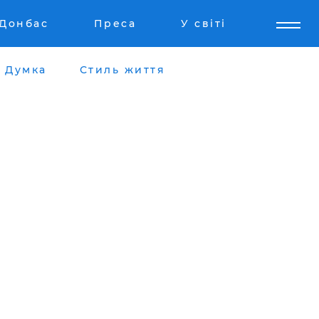
Донбас
Преса
У світі
Думка
Стиль життя