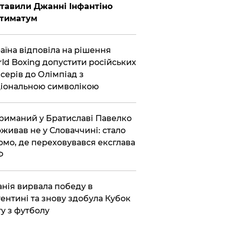
тавили Джанні Інфантіно
ьтиматум
аїна відповіла на рішення
ld Boxing допустити російських
серів до Олімпіад з
іональною символікою
риманий у Братиславі Павелко
живав не у Словаччині: стало
омо, де переховувався ексглава
Ф
анія вирвала победу в
ентині та знову здобула Кубок
ту з футболу