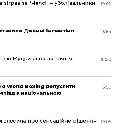
 зіграв за "Челсі" – уболівальники
19:02
ставили Джанні Інфантіно
15:54
долю Мудрика після зняття
18:00
ня World Boxing допустити
13:50
імпіад з національною
ї оголосила про сенсаційне рішення
19:05