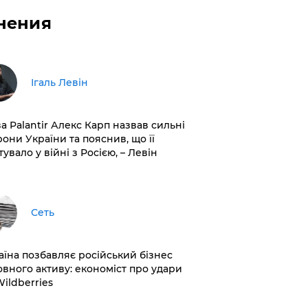
нения
Ігаль Левін
ва Palantir Алекс Карп назвав сильні
рони України та пояснив, що її
увало у війні з Росією, – Левін
Сеть
раїна позбавляє російський бізнес
овного активу: економіст про удари
Wildberries