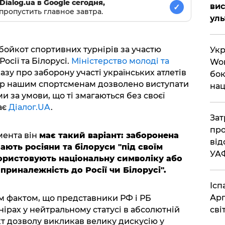
Dialog.ua в Google сегодня,
вис
✓
пропустить главное завтра.
ул
бойкот спортивних турнірів за участю
Укр
осії та Білорусі.
Міністерство молоді та
Wor
азу про заборону участі українських атлетів
бок
ер нашим спортсменам дозволено виступати
нац
и за умови, що ті змагаються без своєї
ає
Діалог.UA
.
Зат
про
мента він
має такий варіант: заборонена
від
ають росіяни та білоруси "під своїм
УА
ористовують національну символіку або
риналежність до Росії чи Білорусі".
Ісп
Арг
м фактом, що представники РФ і РБ
сві
рнірах у нейтральному статусі в абсолютній
кт дозволу викликав велику дискусію у