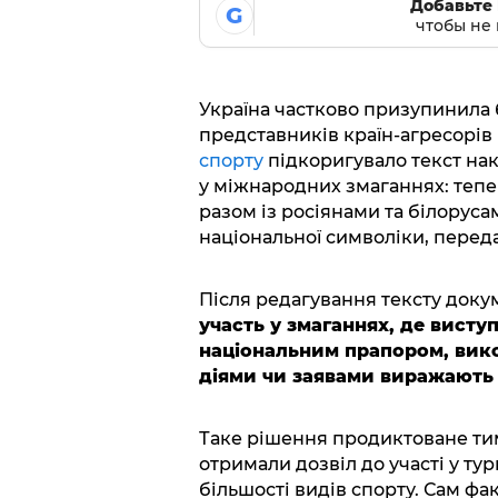
Добавьте 
G
чтобы не 
Україна частково призупинила 
представників країн-агресорів Р
спорту
підкоригувало текст нак
у міжнародних змаганнях: теп
разом із росіянами та білорусам
національної символіки, перед
Після редагування тексту доку
участь у змаганнях, де виступ
національним прапором, вик
діями чи заявами виражають п
Таке рішення продиктоване ти
отримали дозвіл до участі у ту
більшості видів спорту. Сам фа