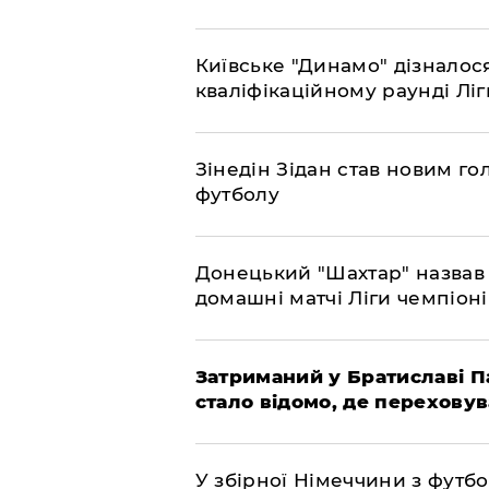
Київське "Динамо" дізналос
кваліфікаційному раунді Л
​Зінедін Зідан став новим г
футболу
Донецький "Шахтар" назвав 
домашні матчі Ліги чемпіоні
Затриманий у Братиславі П
стало відомо, де перехову
У збірної Німеччини з футбо