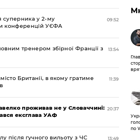
М
я суперника у 2-му
09:52
іги конференцій УЄФА
оловним тренером збірної Франції з
13:54
Гла
сто
врят
місто Британії, в якому гратиме
11:39
в
авелко проживав не у Словаччині:
20:37
вався ексглава УАФ
​Ук
гол
по 
лу після гучного вильоту з ЧС
13:49