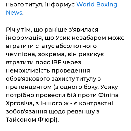
нього титул, інформує
World Boxing
News
.
Річ у тім, що раніше з'явилася
інформація, що Усик незабаром може
втратити статус абсолютного
чемпіона, зокрема, він ризикує
втратити пояс IBF через
неможливість проведення
обов'язкового захисту титулу з
претендентом (з одного боку, Усику
потрібно провести бій проти Філіпа
Хрговіча, з іншого ж - є контрактні
зобов'язання щодо реваншу з
Тайсоном Ф'юрі).