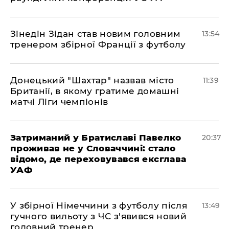
​Зінедін Зідан став новим головним
13:54
тренером збірної Франції з футболу
Донецький "Шахтар" назвав місто
11:39
Британії, в якому гратиме домашні
матчі Ліги чемпіонів
Затриманий у Братиславі Павелко
20:37
проживав не у Словаччині: стало
відомо, де переховувався ексглава
УАФ
У збірної Німеччини з футболу після
13:49
гучного вильоту з ЧС з'явився новий
головний тренер