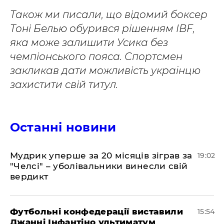
Також ми писали, що відомий боксер
Тоні Белью обурився рішенням IBF,
яка може залишити Усика без
чемпіонського пояса. Спортсмен
закликав дати можливість українцю
захистити свій титул.
Останні новини
​Мудрик уперше за 20 місяців зіграв за
19:02
"Челсі" – уболівальники винесли свій
вердикт
Футбольні конфедерації виставили
15:54
Джанні Інфантіно ультиматум