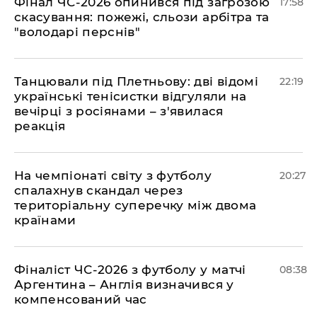
​Фінал ЧС-2026 опинився під загрозою
17:58
скасування: пожежі, сльози арбітра та
"володарі перснів"
​Танцювали під Плетньову: дві відомі
22:19
українські тенісистки відгуляли на
вечірці з росіянами – з'явилася
реакція
​На чемпіонаті світу з футболу
20:27
спалахнув скандал через
територіальну суперечку між двома
країнами
Фіналіст ЧС-2026 з футболу у матчі
08:38
Аргентина – Англія визначився у
компенсований час