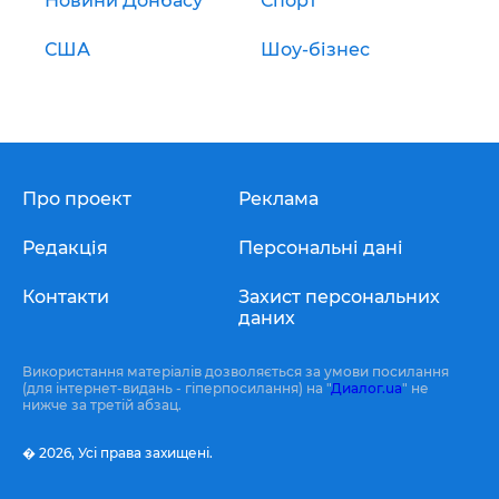
Новини Донбасу
Спорт
США
Шоу-бізнес
Про проект
Реклама
Редакція
Персональні дані
Контакти
Захист персональних
даних
Використання матеріалів дозволяється за умови посилання
(для інтернет-видань - гіперпосилання) на "
Диалог.ua
" не
нижче за третій абзац.
� 2026,
Усі права захищені.