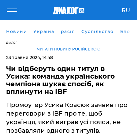
RU
Новини
Україна
расія
Суспільство
Блоги
ДІАЛОГ
ЧИТАТИ НОВИНУ РОСІЙСЬКОЮ
23 травня 2024, 14:48
Чи відберуть один титул в
Усика: команда українського
чемпіона шукає спосіб, як
вплинути на IBF
Промоутер Усика Красюк заявив про
переговори з IBF про те, щоб
українця, який виграв усі пояси, не
позбавляли одного з титулів.