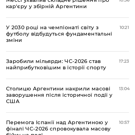
Мессі ухвалив складне рішення про
10:36
кар'єру у збірній Аргентини
У 2030 році на чемпіонаті світу з
10:21
футболу відбудуться фундаментальні
зміни
​Заробили мільярди: ЧС-2026 став
17:23
найприбутковішим в історії спорту
Столицю Аргентини накрили масові
13:04
заворушення після історичної події у
США
Перемога Іспанії над Аргентиною у
10:57
фіналі ЧС-2026 спровокувала масову