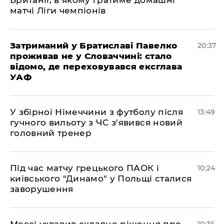
Британії, в якому гратиме домашні
матчі Ліги чемпіонів
Затриманий у Братиславі Павелко
20:37
проживав не у Словаччині: стало
відомо, де переховувався ексглава
УАФ
У збірної Німеччини з футболу після
13:49
гучного вильоту з ЧС з'явився новий
головний тренер
Під час матчу грецького ПАОК і
10:24
київського "Динамо" у Польщі сталися
заворушення