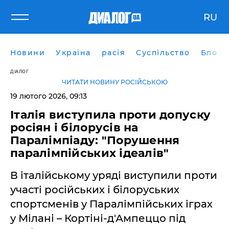
RU
Новини
Україна
расія
Суспільство
Блоги
ДІАЛОГ
ЧИТАТИ НОВИНУ РОСІЙСЬКОЮ
19 лютого 2026, 09:13
Італія виступила проти допуску
росіян і білорусів на
Паралімпіаду: "Порушення
паралімпійських ідеалів"
В італійському уряді виступили проти
участі російських і білоруських
спортсменів у Паралімпійських іграх
у Мілані – Кортіні-д'Ампеццо під