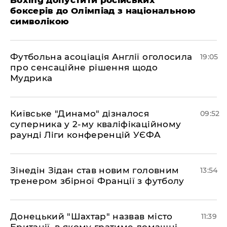
Boxing допустити російських
боксерів до Олімпіад з національною
символікою
​Футбольна асоціація Англії оголосила
19:05
про сенсаційне рішення щодо
Мудрика
Київське "Динамо" дізналося
09:52
суперника у 2-му кваліфікаційному
раунді Ліги конференцій УЄФА
​Зінедін Зідан став новим головним
13:54
тренером збірної Франції з футболу
Донецький "Шахтар" назвав місто
11:39