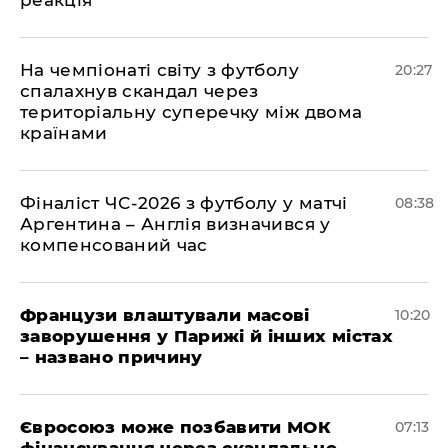
реакція
​На чемпіонаті світу з футболу
20:27
спалахнув скандал через
територіальну суперечку між двома
країнами
Фіналіст ЧС-2026 з футболу у матчі
08:38
Аргентина – Англія визначився у
компенсований час
Французи влаштували масові
10:20
заворушення у Парижі й інших містах
– названо причину
Євросоюз може позбавити МОК
07:13