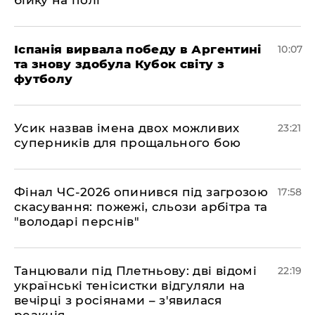
бійку на полі
Іспанія вирвала победу в Аргентині
10:07
та знову здобула Кубок світу з
футболу
​Усик назвав імена двох можливих
23:21
суперників для прощального бою
​Фінал ЧС-2026 опинився під загрозою
17:58
скасування: пожежі, сльози арбітра та
"володарі перснів"
​Танцювали під Плетньову: дві відомі
22:19
українські тенісистки відгуляли на
вечірці з росіянами – з'явилася