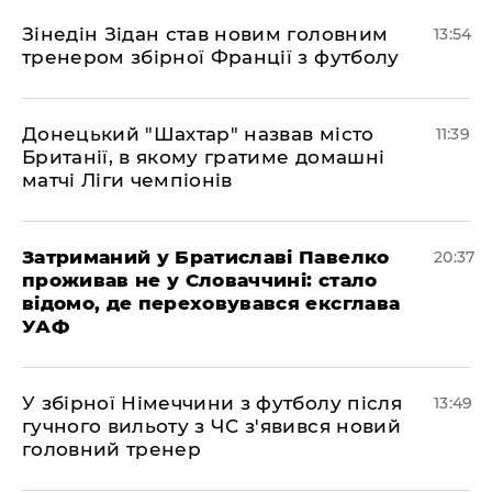
​Зінедін Зідан став новим головним
13:54
тренером збірної Франції з футболу
Донецький "Шахтар" назвав місто
11:39
Британії, в якому гратиме домашні
матчі Ліги чемпіонів
Затриманий у Братиславі Павелко
20:37
проживав не у Словаччині: стало
відомо, де переховувався ексглава
УАФ
У збірної Німеччини з футболу після
13:49
гучного вильоту з ЧС з'явився новий
головний тренер