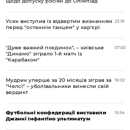
щодо допуску росіян до Олімпіад
​Усик виступив із відвертим визнанням
23:19
перед "останнім танцем" у кар'єрі
"Дуже важкий поєдинок", – київське
07:03
"Динамо" зіграло 1-й матч із
"Карабахом"
​Мудрик уперше за 20 місяців зіграв за
19:02
"Челсі" – уболівальники винесли свій
вердикт
Футбольні конфедерації виставили
15:54
Джанні Інфантіно ультиматум