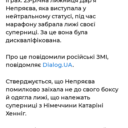
іграх. 23-річна лижниця Дар'я
Непряєва, яка виступала у
нейтральному статусі, під час
марафону забрала лижі своєї
суперниці. За це вона була
дискваліфікована.
Про це повідомили російські ЗМІ,
повідомляє
Dialog.UA
.
Стверджується, що Непряєва
помилково заїхала не до свого боксу
й одягла лижі, що належать
суперниці з Німеччини Катаріні
Хенніг.