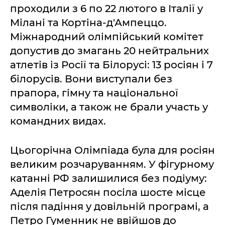
проходили з 6 по 22 лютого в Італії у
Мілані та Кортіна-д'Ампеццо.
Міжнародний олімпійський комітет
допустив до змагань 20 нейтральних
атлетів із Росії та Білорусі: 13 росіян і 7
білорусів. Вони виступали без
прапора, гімну та національної
символіки, а також не брали участь у
командних видах.
Цьогорічна Олімпіада була для росіян
великим розчаруванням. У фігурному
катанні РФ залишилися без подіуму:
Аделія Петросян посіла шосте місце
після падіння у довільній програмі, а
Петро Гуменник не ввійшов до