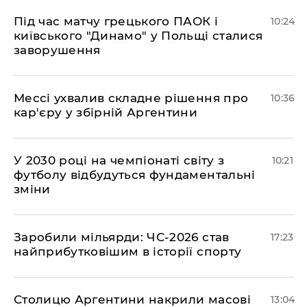
Під час матчу грецького ПАОК і
10:24
київського "Динамо" у Польщі сталися
заворушення
Мессі ухвалив складне рішення про
10:36
кар'єру у збірній Аргентини
У 2030 році на чемпіонаті світу з
10:21
футболу відбудуться фундаментальні
зміни
​Заробили мільярди: ЧС-2026 став
17:23
найприбутковішим в історії спорту
Столицю Аргентини накрили масові
13:04