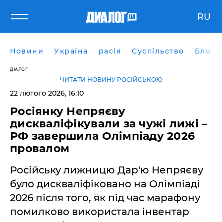
RU
Новини
Україна
расія
Суспільство
Блоги
ДІАЛОГ
ЧИТАТИ НОВИНУ РОСІЙСЬКОЮ
22 лютого 2026, 16:10
Росіянку Непряєву
дискваліфікували за чужі лижі –
РФ завершила Олімпіаду 2026
провалом
Російську лижницю Дар'ю Непряєву
було дискваліфіковано на Олімпіаді
2026 після того, як під час марафону
помилково використала інвентар