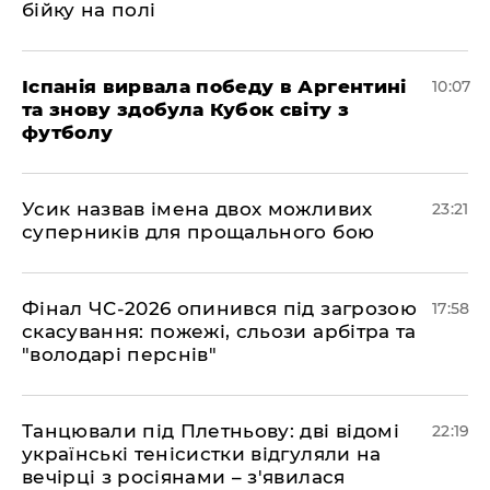
бійку на полі
Іспанія вирвала победу в Аргентині
10:07
та знову здобула Кубок світу з
футболу
​Усик назвав імена двох можливих
23:21
суперників для прощального бою
​Фінал ЧС-2026 опинився під загрозою
17:58
скасування: пожежі, сльози арбітра та
"володарі перснів"
​Танцювали під Плетньову: дві відомі
22:19
українські тенісистки відгуляли на
вечірці з росіянами – з'явилася