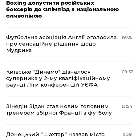
Boxing допустити російських
боксерів до Олімпіад з національною
символікою
​Футбольна асоціація Англії оголосила
19:05
про сенсаційне рішення щодо
Мудрика
Київське "Динамо" дізналося
09:52
суперника у 2-му кваліфікаційному
раунді Ліги конференцій УЄФА
​Зінедін Зідан став новим головним
13:54
тренером збірної Франції з футболу
Донецький "Шахтар" назвав місто
11:39