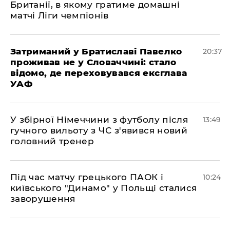
Британії, в якому гратиме домашні
матчі Ліги чемпіонів
Затриманий у Братиславі Павелко
20:37
проживав не у Словаччині: стало
відомо, де переховувався ексглава
УАФ
У збірної Німеччини з футболу після
13:49
гучного вильоту з ЧС з'явився новий
головний тренер
Під час матчу грецького ПАОК і
10:24
київського "Динамо" у Польщі сталися
заворушення