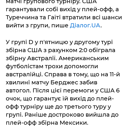
матчі групового турніру. США
гарантували собі вихід у плей-офф, а
Туреччина та Гаїті втратили всі шанси
вийти з групи, пише
Діалог.UA
.
У групі D у п'ятницю у другому турі
збірна США з рахунком 2:0 обіграла
збірну Австралії. Американським
футболістам трохи допомогли
австралійці. Справа в тому, що на 11-й
хвилині матчу Берджес забив
автогол. Після цієї перемоги у США 6
очок, що гарантує їй вихід до плей-
офф турніру ще до третього туру у
групі. Раніше достроково вийшла до
плей-офф збірна Мексики.