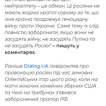
нейтралітету – це обман. Ці росіяни не
мають жодної краплі сорому за те, що
їхня країна продовжує геноцидну
війну проти України. Саме тому їх слід
повністю заборонити, якщо вони не
засудять війну, не засудять Путіна та
не засудять Росію!"
– пишуть у
коментарях.
Раніше
Dialog.UA
повідомляв про
провокацію росіян під час зимових
Олімпійських ігор цього року, коли на
матчі жіночих хокейних збірних США
та Чехії на трибунах з'явився
заборонений прапор РФ.