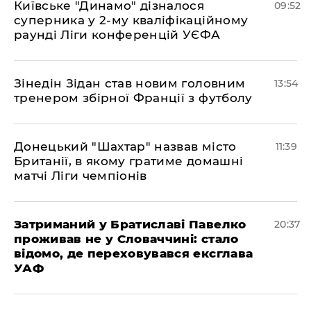
Київське "Динамо" дізналося
09:52
суперника у 2-му кваліфікаційному
раунді Ліги конференцій УЄФА
​Зінедін Зідан став новим головним
13:54
тренером збірної Франції з футболу
Донецький "Шахтар" назвав місто
11:39
Британії, в якому гратиме домашні
матчі Ліги чемпіонів
Затриманий у Братиславі Павелко
20:37
проживав не у Словаччині: стало
відомо, де переховувався ексглава
УАФ