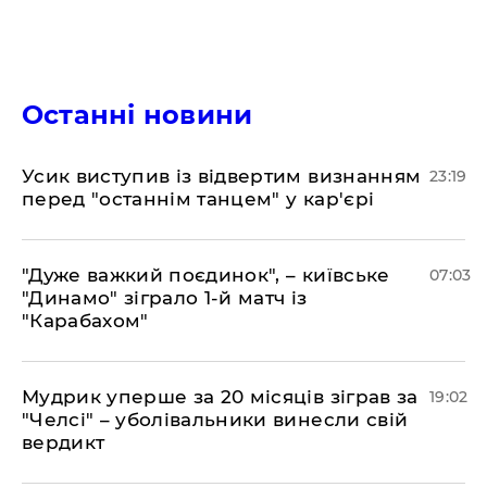
Останні новини
​Усик виступив із відвертим визнанням
23:19
перед "останнім танцем" у кар'єрі
"Дуже важкий поєдинок", – київське
07:03
"Динамо" зіграло 1-й матч із
"Карабахом"
​Мудрик уперше за 20 місяців зіграв за
19:02
"Челсі" – уболівальники винесли свій
вердикт