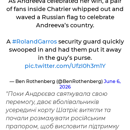
As Andreeva celebrated her win, a pair
of fans inside Chatrier whipped out and
waved a Russian flag to celebrate
Andreeva’s country.
A
#RolandGarros
security guard quickly
swooped in and had them put it away
in the guy’s purse.
pic.twitter.com/UfzI0h3m1Y
— Ben Rothenberg (@BenRothenberg)
June 6,
2026
"Поки Андрєєва святкувала свою
перемогу, двоє вболівальників
усередині корту Шатріє витягли та
почали розмахувати російським
прапором, щоб висловити підтримку