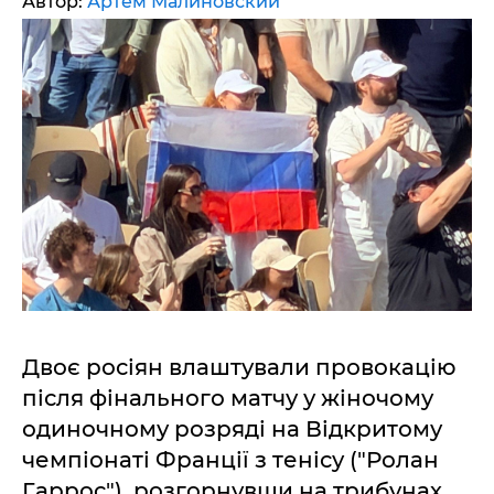
Автор:
Артем Малиновский
Двоє росіян влаштували провокацію
після фінального матчу у жіночому
одиночному розряді на Відкритому
чемпіонаті Франції з тенісу ("Ролан
Гаррос"), розгорнувши на трибунах