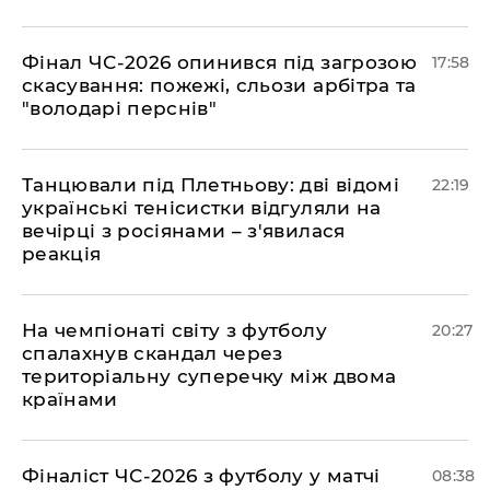
​Фінал ЧС-2026 опинився під загрозою
17:58
скасування: пожежі, сльози арбітра та
"володарі перснів"
​Танцювали під Плетньову: дві відомі
22:19
українські тенісистки відгуляли на
вечірці з росіянами – з'явилася
реакція
​На чемпіонаті світу з футболу
20:27
спалахнув скандал через
територіальну суперечку між двома
країнами
Фіналіст ЧС-2026 з футболу у матчі
08:38