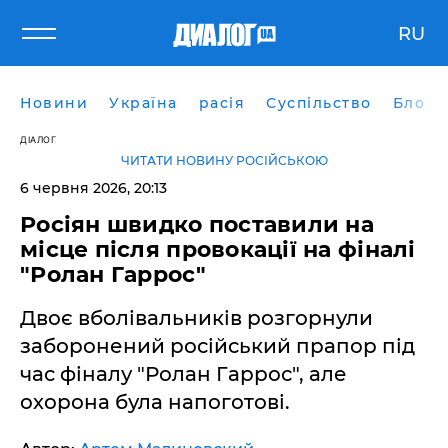
RU
Новини
Україна
расія
Суспільство
Блоги
ДІАЛОГ
ЧИТАТИ НОВИНУ РОСІЙСЬКОЮ
6 червня 2026, 20:13
Росіян швидко поставили на
місце після провокації на фіналі
"Ролан Гаррос"
Двоє вболівальників розгорнули
заборонений російський прапор під
час фіналу "Ролан Гаррос", але
охорона була напоготові.