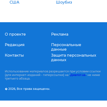
США
Шоубиз
О проекте
Реклама
Редакция
Персональные
данные
Контакты
Защита персональных
данных
Использование материалов разрешается при условии ссылки
(для интернет-изданий - гиперссылки) на "
Диалог.ua
" не ниже
третьего абзаца.
� 2026,
Все права защищены.