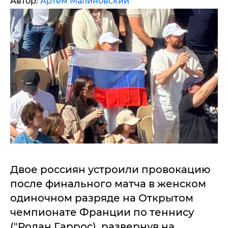
Автор:
Артем Малиновский
Двое россиян устроили провокацию
после финального матча в женском
одиночном разряде на Открытом
чемпионате Франции по теннису
("Ролан Гаррос), развернув на