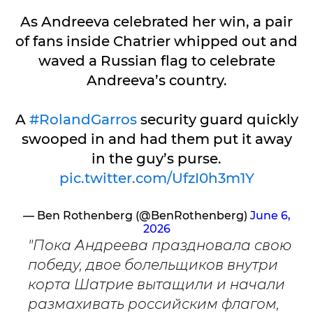
As Andreeva celebrated her win, a pair
of fans inside Chatrier whipped out and
waved a Russian flag to celebrate
Andreeva’s country.
A
#RolandGarros
security guard quickly
swooped in and had them put it away
in the guy’s purse.
pic.twitter.com/UfzI0h3m1Y
— Ben Rothenberg (@BenRothenberg)
June 6,
2026
"Пока Андреева праздновала свою
победу, двое болельщиков внутри
корта Шатрие вытащили и начали
размахивать российским флагом,