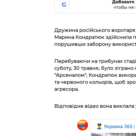
Добавьте 
G
чтобы не 
Дружина російського воротаря
Марина Кондратюк здійснила пр
порушивши заборону використ
Перебуваючи на трибунах стаді
суботу, 30 травня, було зігран
"Арсеналом", Кондратюк викори
та червоного кольорів, щоб зр
агресора.
Відповідне відео вона виклала 