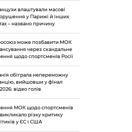
нцузи влаштували масові
орушення у Парижі й інших
тах – названо причину
осоюз може позбавити МОК
ансування через скандальне
ення щодо спортсменів Росії
анія обіграла непереможну
нцію, вийшовши у фінал
2026: відео голів
ення МОК щодо спортсменів
викликало різку критику
ітиків у ЄС і США