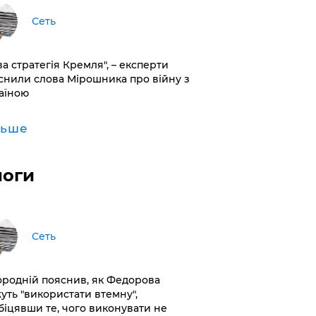
Сеть
ва стратегія Кремля", – експерти
снили слова Мірошника про війну з
аїною
льше
логи
Сеть
ородній пояснив, як Федорова
уть "використати втемну",
біцявши те, чого виконувати не