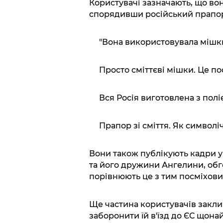
Користувачі зазначають, що вон
спорядивши російський прапор 
"Вона використовувала мішки
Просто сміттєві мішки. Це п
Вся Росія виготовлена з полі
Прапор зі сміття. Як символі
Вони також публікують кадри у
та його дружини Ангелини, обго
порівнюють це з тим посміхови
Ще частина користувачів закли
заборонити їй в'їзд до ЄС щона