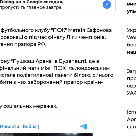
Dialog.ua в Google сегодня,
вис
✓
пропустить главное завтра.
ул
Укр
 футбольного клубу "ПСЖ" Матвія Сафонова
овокацію під час фіналу Ліги чемпіонів,
Wor
ання прапора РФ.
бок
нац
ону "Пушкаш Арена" в Будапешті, де в
о фінальний матч між "ПСЖ" та лондонським
Зат
стала поліетиленові пакети білого, синього
про
обити з них заборонений прапор країни-
від
УА
у соціальних мережах.
Ісп
Арг
сві