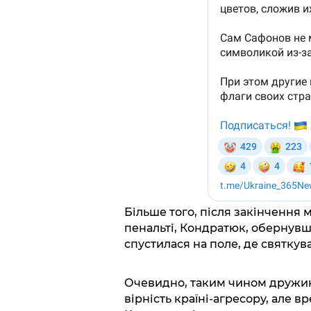
Більше того, після закінчення 
пенальті, Кондратюк, обернувши
спустилася на поле, де святку
Очевидно, таким чином дружин
вірність країні-агресору, але 