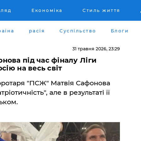
гляд
Економіка
Стиль життя
раїна
расія
Суспільство
Блоги
31 травня 2026, 23:29
нова під час фіналу Ліги
сію на весь світ
оротаря "ПСЖ" Матвія Сафонова
ріотичність", але в результаті її
ьком.