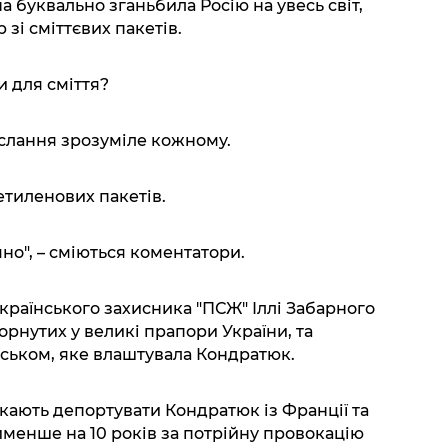
а буквально зганьбила Росію на увесь світ,
зі сміттєвих пакетів.
 для сміття?
ослання зрозуміле кожному.
етиленових пакетів.
чно", – сміються коментатори.
країнського захисника "ПСЖ" Іллі Забарного
рнутих у великі прапори України, та
ськом, яке влаштувала Кондратюк.
кають депортувати Кондратюк із Франції та
йменше на 10 років за потрійну провокацію