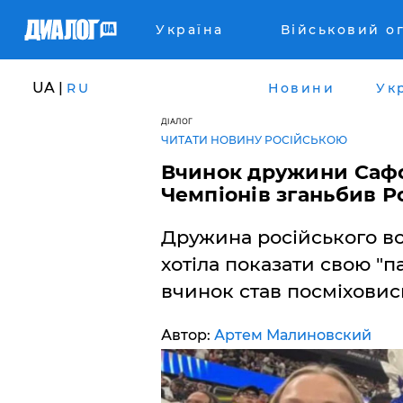
Україна
Військовий о
UA |
RU
Новини
Ук
ДІАЛОГ
ЧИТАТИ НОВИНУ РОСІЙСЬКОЮ
​Вчинок дружини Сафо
Чемпіонів зганьбив Ро
Дружина російського в
хотіла показати свою "пат
вчинок став посміховис
Автор:
Артем Малиновский