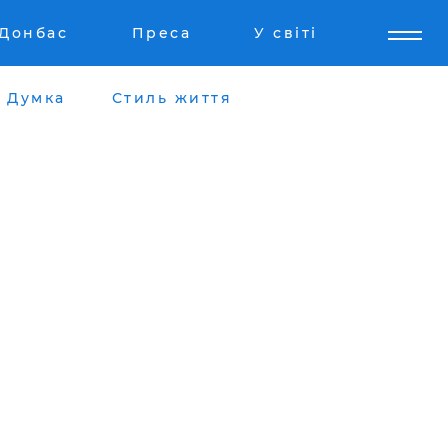
Донбас
Преса
У світі
Думка
Стиль життя