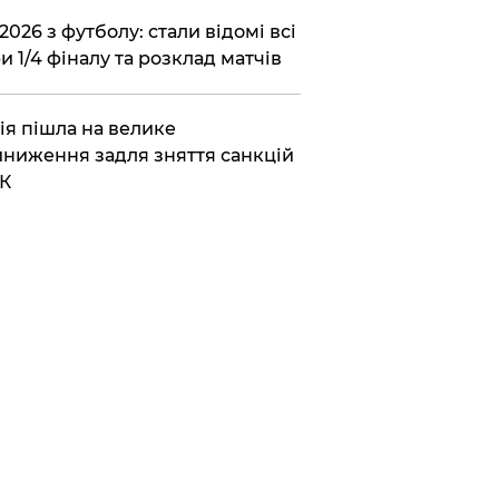
2026 з футболу: стали відомі всі
и 1/4 фіналу та розклад матчів
ія пішла на велике
ниження задля зняття санкцій
К