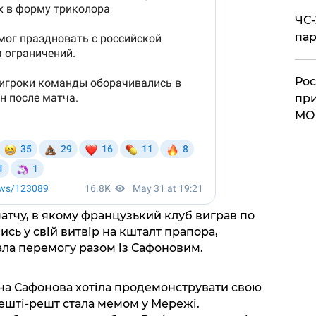
ЧС-
пар
Рос
при
МО
матчу, в якому французький клуб виграв по
сь у свій витвір на кшталт прапора,
вала перемогу разом із Сафоновим.
а Сафонова хотіла продемонструвати свою
врешті-решт стала мемом у Мережі.