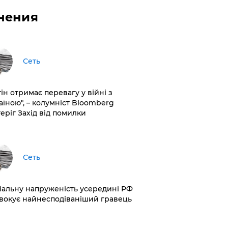
нения
Сеть
ін отримає перевагу у війні з
аїною", – колумніст Bloomberg
теріг Захід від помилки
Сеть
іальну напруженість усередині РФ
вокує найнесподіваніший гравець