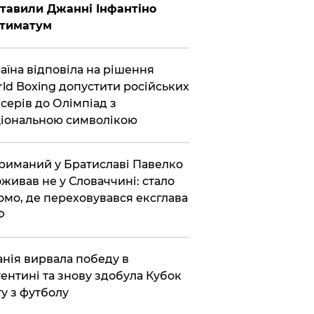
тавили Джанні Інфантіно
ьтиматум
аїна відповіла на рішення
ld Boxing допустити російських
серів до Олімпіад з
іональною символікою
риманий у Братиславі Павелко
живав не у Словаччині: стало
омо, де переховувався ексглава
Ф
анія вирвала победу в
ентині та знову здобула Кубок
ту з футболу