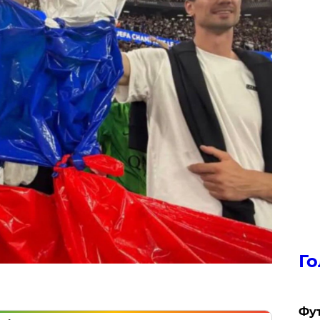
Го
Фут