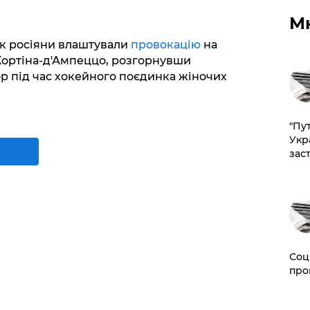
М
к росіяни влаштували
провокацію
на
 Кортіна-д'Ампеццо, розгорнувши
р під час хокейного поєдинка жіночих
"Пут
Укр
зас
Соц
про