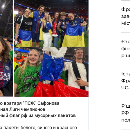
Фра
зав
міс
Євр
фін
ріш
Ісп
Фра
ЧС-
Ріш
РФ 
пол