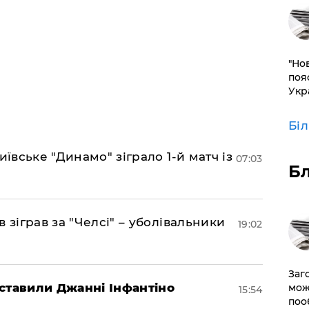
"Но
поя
Укр
Бі
иївське "Динамо" зіграло 1-й матч із
07:03
Б
 зіграв за "Челсі" – уболівальники
19:02
Заг
ставили Джанні Інфантіно
мож
15:54
поо