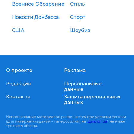
Военное Обозрение
Стиль
Новости Донбасса
Спорт
США
Шоубиз
О проекте
Реклама
Редакция
Персональные
данные
Контакты
Защита персональных
данных
Использование материалов разрешается при условии ссылки
(для интернет-изданий - гиперссылки) на "
Диалог.ua
" не ниже
третьего абзаца.