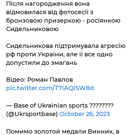
Після нагородження вона
відмовилася від фотосесії з
бронзовою призеркою - росіянкою
Сидельниковою
Сидельникова підтримувала агресію
рф проти України, але її все одно
допустили до змагань
Відео: Роман Павлов
pic.twitter.com/T7iAQlSW8d
— Base of Ukrainian sports ????????
(@Ukrsportbase)
October 26, 2023
Помимо золотой медали Винник, в