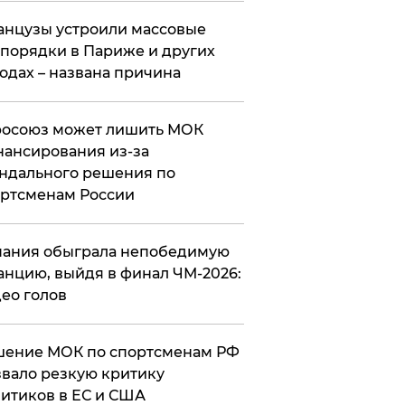
нцузы устроили массовые
порядки в Париже и других
одах – названа причина
росоюз может лишить МОК
ансирования из-за
ндального решения по
ртсменам России
ания обыграла непобедимую
нцию, выйдя в финал ЧМ-2026:
ео голов
шение МОК по спортсменам РФ
вало резкую критику
итиков в ЕС и США