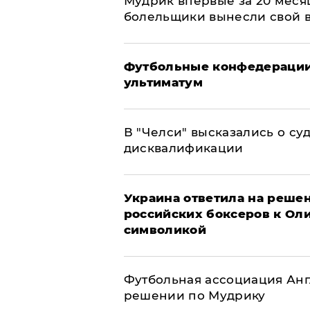
Мудрик впервые за 20 месяц
болельщики вынесли свой 
Футбольные конфедерации
ультиматум
В "Челси" высказались о су
дисквалификации
Украина ответила на решен
российских боксеров к Ол
символикой
Футбольная ассоциация Ан
решении по Мудрику