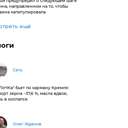
ый предупредил о следующем шаге
ина, направленном на то, чтобы
аина капитулировала
отреть ещё
логи
Сеть
оЛоЧКа" бьет по карману Кремля:
орт зерна −37,6 %, масла вдвое,
ль в коллапсе
Олег Жданов