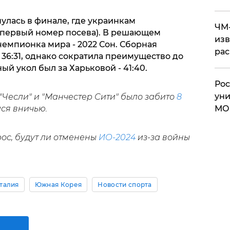
улась в финале, где украинкам
ЧМ-
(первый номер посева). В решающем
изв
емпионка мира - 2022 Сон. Сборная
рас
36:31, однако сократила преимущество до
ый укол был за Харьковой - 41:40.
Рос
уни
 "Чесли" и "Манчестер Сити" было забито
8
МО
лся вничью.
ос, будут ли отменены
ИО-2024
из-за войны
талия
Южная Корея
Новости спорта