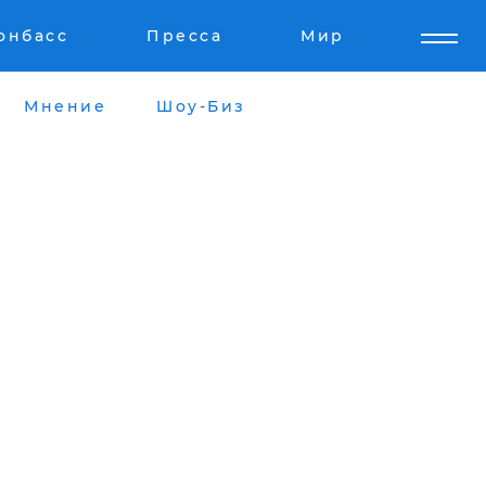
онбасс
Пресса
Мир
Мнение
Шоу-Биз