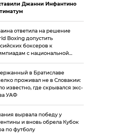
ставили Джанни Инфантино
ьтиматум
аина ответила на решение
ld Boxing допустить
сийских боксеров к
мпиадам с национальной
мволикой
ержанный в Братиславе
елко проживал не в Словакии:
ло известно, где скрывался экс-
ва УАФ
ания вырвала победу у
ентины и вновь обрела Кубок
а по футболу