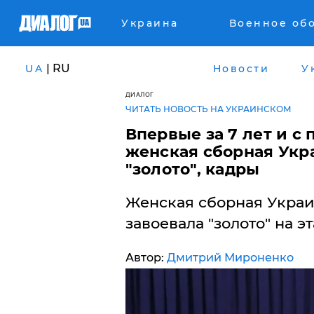
Украина
Военное об
| RU
UA
Новости
У
ДИАЛОГ
ЧИТАТЬ НОВОСТЬ НА УКРАИНСКОМ
​Впервые за 7 лет и с
женская сборная Укр
"золото", кадры
Женская сборная Украи
завоевала "золото" на э
Автор:
Дмитрий Мироненко