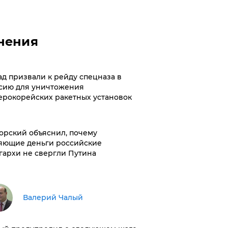
нения
ад призвали к рейду спецназа в
сию для уничтожения
ерокорейских ракетных установок
орский объяснил, почему
яющие деньги российские
гархи не свергли Путина
Валерий Чалый