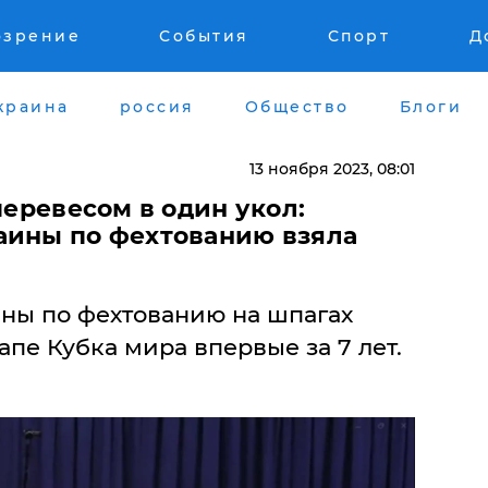
озрение
События
Спорт
Д
краина
россия
Общество
Блоги
13 ноября 2023, 08:01
 перевесом в один укол:
аины по фехтованию взяла
ны по фехтованию на шпагах
тапе Кубка мира впервые за 7 лет.