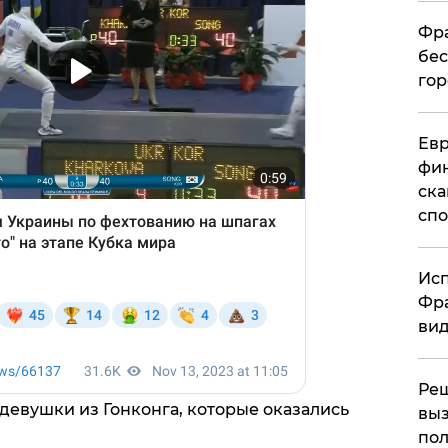
Фра
бес
гор
Ев
фин
ска
спо
Исп
Фра
вид
Ре
девушки из Гонконга, которые оказались
выз
пол