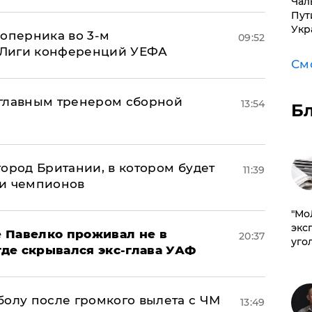
Чал
Пут
Укр
соперника во 3-м
09:52
 Лиги конференций УЕФА
См
 главным тренером сборной
13:54
Б
ород Британии, в котором будет
11:39
ги чемпионов
​"М
эксп
 Павелко проживал не в
20:37
уго
 где скрывался экс-глава УАФ
болу после громкого вылета с ЧМ
13:49