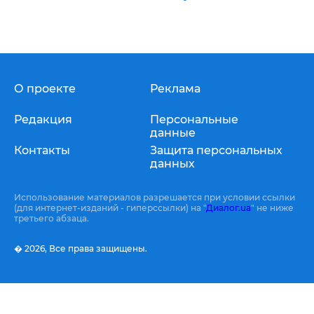
О проекте
Реклама
Редакция
Персональные
данные
Контакты
Защита персональных
данных
Использование материалов разрешается при условии ссылки
(для интернет-изданий - гиперссылки) на "
Диалог.ua
" не ниже
третьего абзаца.
� 2026,
Все права защищены.