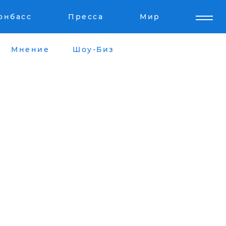
онбасс
Пресса
Мир
Мнение
Шоу-Биз