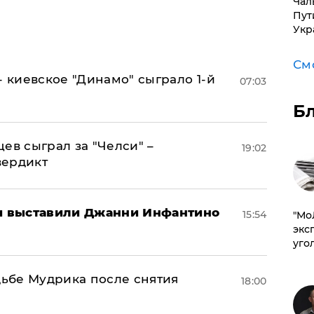
Чал
Пут
Укр
См
- киевское "Динамо" сыграло 1-й
07:03
Б
ев сыграл за "Челси" –
19:02
вердикт
 выставили Джанни Инфантино
15:54
​"М
эксп
уго
дьбе Мудрика после снятия
18:00