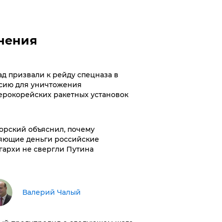
нения
ад призвали к рейду спецназа в
сию для уничтожения
ерокорейских ракетных установок
орский объяснил, почему
яющие деньги российские
гархи не свергли Путина
Валерий Чалый