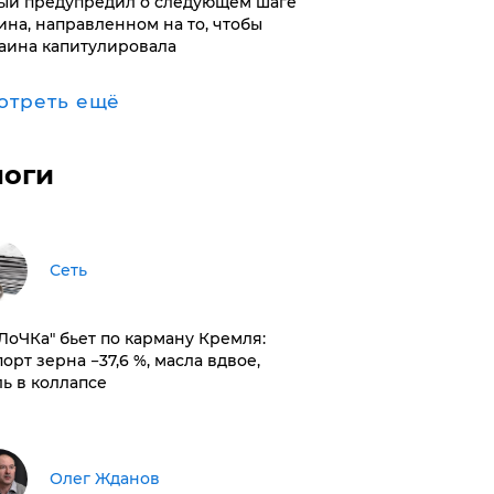
ый предупредил о следующем шаге
ина, направленном на то, чтобы
аина капитулировала
отреть ещё
логи
Сеть
оЛоЧКа" бьет по карману Кремля:
орт зерна −37,6 %, масла вдвое,
ль в коллапсе
Олег Жданов