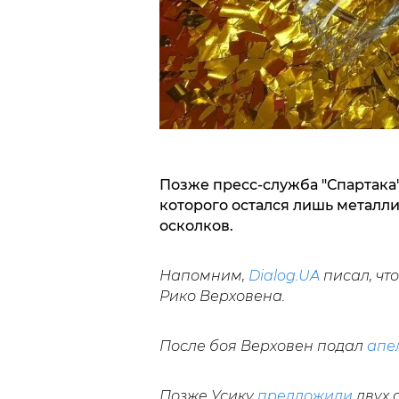
Позже пресс-служба "Спартака"
которого остался лишь металли
осколков.
Напомним,
Dialog.UA
писал, чт
Рико Верховена.
После боя Верховен подал
апе
Позже Усику
предложили
двух 