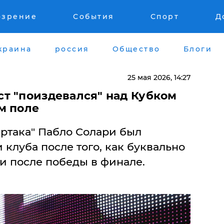
озрение
События
Спорт
Д
краина
россия
Общество
Блоги
25 мая 2026, 14:27
т "поиздевался" над Кубком
м поле
артака" Пабло Солари был
клуба после того, как буквально
и после победы в финале.