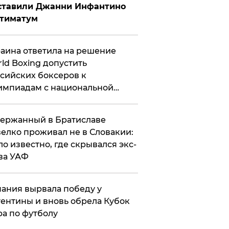
ставили Джанни Инфантино
ьтиматум
аина ответила на решение
ld Boxing допустить
сийских боксеров к
мпиадам с национальной
мволикой
ержанный в Братиславе
елко проживал не в Словакии:
ло известно, где скрывался экс-
ва УАФ
ания вырвала победу у
ентины и вновь обрела Кубок
а по футболу