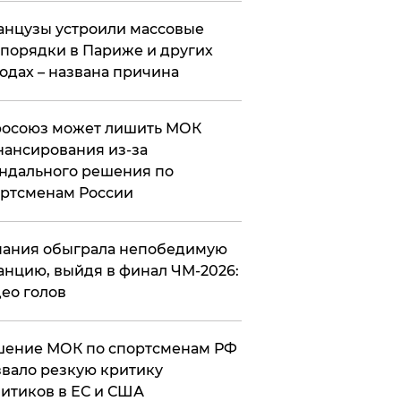
нцузы устроили массовые
порядки в Париже и других
одах – названа причина
росоюз может лишить МОК
ансирования из-за
ндального решения по
ртсменам России
ания обыграла непобедимую
нцию, выйдя в финал ЧМ-2026:
ео голов
шение МОК по спортсменам РФ
вало резкую критику
итиков в ЕС и США