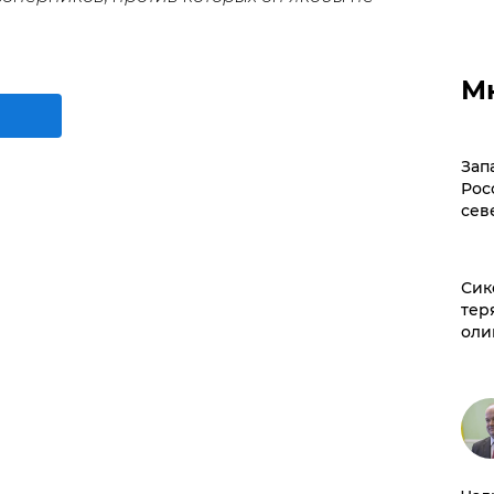
М
Зап
Рос
сев
Сик
тер
оли