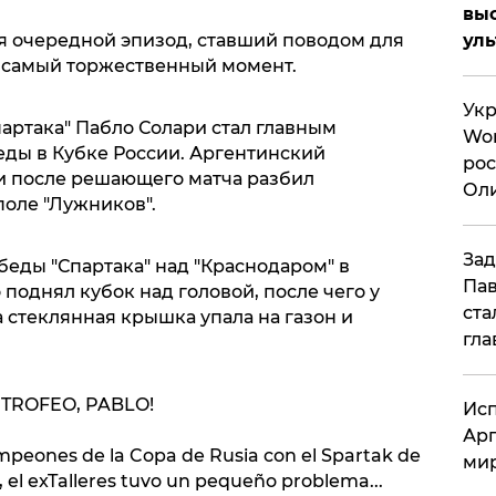
вы
я очередной эпизод, ставший поводом для
ул
в самый торжественный момент.
Укр
артака" Пабло Солари стал главным
Wor
ды в Кубке России. Аргентинский
рос
и после решающего матча разбил
Оли
поле "Лужников".
си
Зад
еды "Спартака" над "Краснодаром" в
Пав
поднял кубок над головой, после чего у
ста
а стеклянная крышка упала на газон и
гла
 TROFEO, PABLO!
Исп
Арг
ampeones de la Copa de Rusia con el Spartak de
мир
, el exTalleres tuvo un pequeño problema...