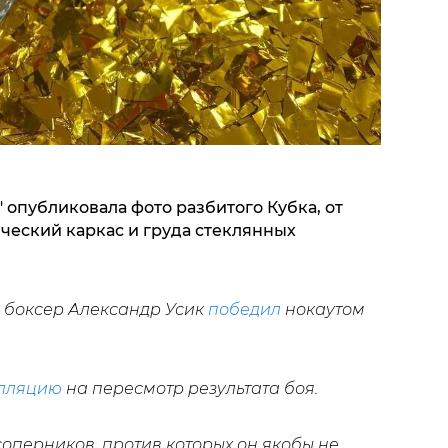
 опубликовала фото разбитого Кубка, от
ческий каркас и груда стеклянных
о боксер Александр Усик
победил
нокаутом
лляцию
на пересмотр результата боя.
соперников, против которых он якобы не