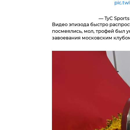
pic.tw
— TyC Sports
Видео эпизода быстро распрос
посмеялись, мол, трофей был у
завоевания московским клубом