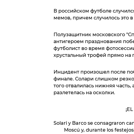
В российском футболе случилс
мемов, причем случилось это 
Полузащитник московского "Сп
антигероем празднования побе
футболист во время фотосесси
хрустальный трофей прямо на 
Инцидент произошел после поб
финале. Солари слишком резко 
того отвалилась нижняя часть, 
разлетелась на осколки.
¡EL
Solari y Barco se consagraron c
Moscú y, durante los festejos