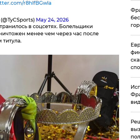
itter.com/r8hlfBGwla
Фра
бес
 (@TyCSports)
May 24, 2026
гор
транилось в соцсетях. Болельщики
ничтожен менее чем через час после
 титула.
Ев
фин
ска
спо
Исп
Фра
вид
Ре
выз
пол