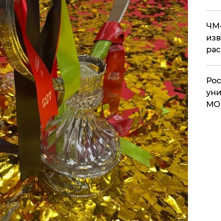
ЧМ-
изв
рас
Рос
уни
МО