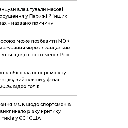
нцузи влаштували масові
орушення у Парижі й інших
тах – названо причину
осоюз може позбавити МОК
ансування через скандальне
ення щодо спортсменів Росії
анія обіграла непереможну
нцію, вийшовши у фінал
2026: відео голів
ення МОК щодо спортсменів
викликало різку критику
ітиків у ЄС і США