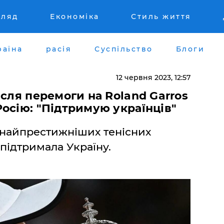
гляд
Економіка
Стиль життя
раїна
расія
Суспільство
Блоги
12 червня 2023, 12:57
ісля перемоги на Roland Garros
осію: "Підтримую українців"
найпрестижніших тенісних
підтримала Україну.