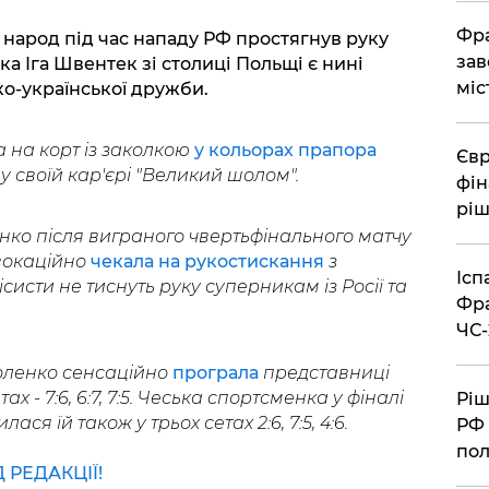
Фра
 народ під час нападу РФ простягнув руку
зав
ка Іга Швентек зі столиці Польщі є нині
міс
о-української дружби.
 на корт із заколкою
у кольорах прапора
Євр
 своїй кар'єрі "Великий шолом".
фін
ріш
нко після виграного чвертьфінального матчу
овокаційно
чекала на рукостискання
з
Ісп
систи не тиснуть руку суперникам із Росії та
Фра
ЧС-
боленко сенсаційно
програла
представниці
ах - 7:6, 6:7, 7:5. Чеська спортсменка у фіналі
Ріш
ся їй також у трьох сетах 2:6, 7:5, 4:6.
РФ 
пол
РЕДАКЦІЇ!