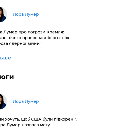
​Лора Лумер
а Лумер про погрози Кремля:
має нічого православнішого, ніж
роза ядерної війни"
льше
логи
​Лора Лумер
ни хочуть, щоб США були підкорені",
ора Лумер назвала мету