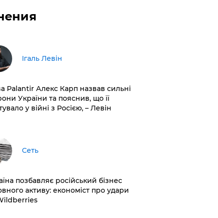
нения
Ігаль Левін
ва Palantir Алекс Карп назвав сильні
рони України та пояснив, що її
увало у війні з Росією, – Левін
Сеть
раїна позбавляє російський бізнес
овного активу: економіст про удари
Wildberries