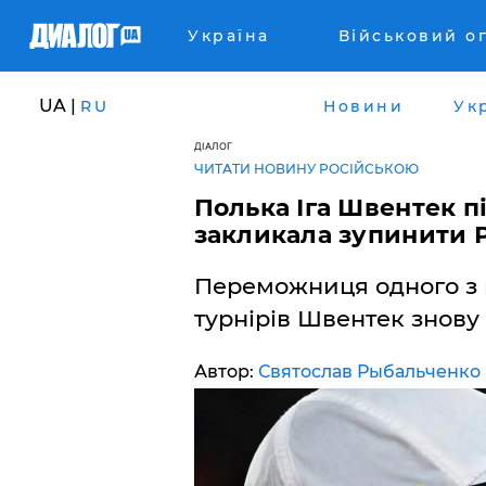
Україна
Військовий о
UA |
RU
Новини
Ук
ДІАЛОГ
ЧИТАТИ НОВИНУ РОСІЙСЬКОЮ
Полька Іга Швентек п
закликала зупинити Р
Переможниця одного з 
турнірів Швентек знову 
Автор:
Святослав Рыбальченко