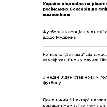
Україна відповіла на рішен
російських боксерів до Ол
символікою
​Футбольна асоціація Англі
щодо Мудрика
Київське "Динамо" дізналос
кваліфікаційному раунді Л
​Зінедін Зідан став новим г
футболу
Донецький "Шахтар" назвав 
домашні матчі Ліги чемпіоні