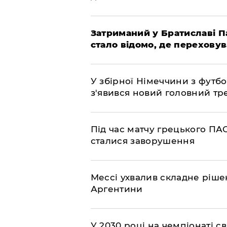
Затриманий у Братиславі П
стало відомо, де перехову
У збірної Німеччини з футбо
з'явився новий головний тр
Під час матчу грецького ПАО
сталися заворушення
Мессі ухвалив складне рішен
Аргентини
У 2030 році на чемпіонаті св