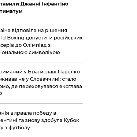
тавили Джанні Інфантіно
ьтиматум
аїна відповіла на рішення
ld Boxing допустити російських
серів до Олімпіад з
іональною символікою
риманий у Братиславі Павелко
живав не у Словаччині: стало
омо, де переховувався ексглава
Ф
анія вирвала победу в
ентині та знову здобула Кубок
ту з футболу