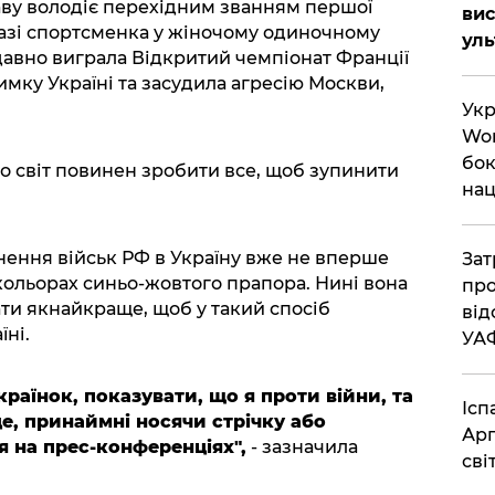
раву володіє перехідним званням першої
вис
разі спортсменка у жіночому одиночному
ул
давно виграла Відкритий чемпіонат Франції
имку Україні та засудила агресію Москви,
Укр
Wor
бок
 світ повинен зробити все, щоб зупинити
нац
ргнення військ РФ в Україну вже не вперше
Зат
 кольорах синьо-жовтого прапора. Нині вона
про
ати якнайкраще, щоб у такий спосіб
від
ні.
УА
раїнок, показувати, що я проти війни, та
Ісп
е, принаймні носячи стрічку або
Арг
я на прес-конференціях",
- зазначила
сві