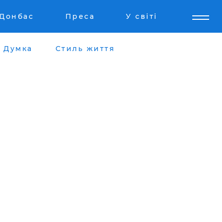
Донбас
Преса
У світі
Думка
Стиль життя