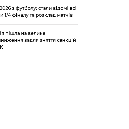
2026 з футболу: стали відомі всі
и 1/4 фіналу та розклад матчів
ія пішла на велике
ниження задля зняття санкцій
К