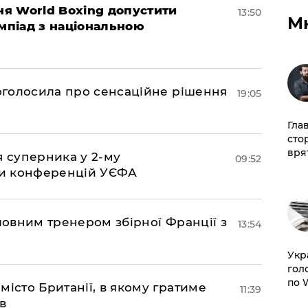
ня World Boxing допустити
13:50
М
імпіад з національною
ї оголосила про сенсаційне рішення
19:05
Гла
сто
врят
я суперника у 2-му
09:52
іги конференцій УЄФА
оловним тренером збірної Франції з
13:54
​Ук
гол
по 
місто Британії, в якому гратиме
11:39
в