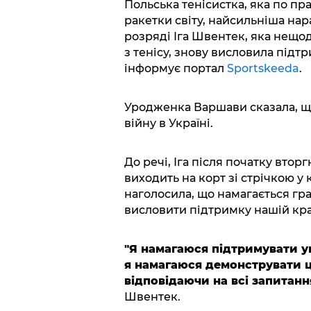
Польська тенісистка, яка по п
ракетки світу, найсильніша на
розряді Іга Швентек, яка нещо
з тенісу, знову висловила підтр
інформує портал
Sportskeeda
.
Уродженка Варшави сказала, що
війну в Україні.
До речі, Іга після початку вто
виходить на корт зі стрічкою у
наголосила, що намагається гр
висловити підтримку нашій краї
"Я намагаюся підтримувати ук
я намагаюся демонструвати ц
відповідаючи на всі запитанн
Швентек.