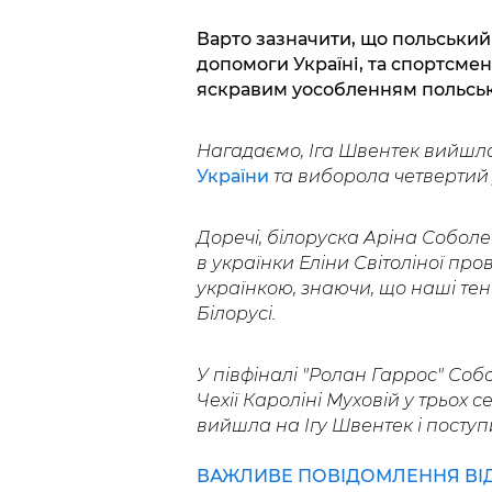
Варто зазначити, що польський
допомоги Україні, та спортсмен
яскравим уособленням польськ
Нагадаємо, Іга Швентек вийшла
України
та виборола четвертий у
Доречі, білоруска Аріна Соболе
в українки Еліни Світоліної пр
українкою, знаючи, що наші тені
Білорусі.
У півфіналі "Ролан Гаррос" Со
Чехії Кароліні Муховій у трьох сет
вийшла на Ігу Швентек і поступила
ВАЖЛИВЕ ПОВІДОМЛЕННЯ ВІД 