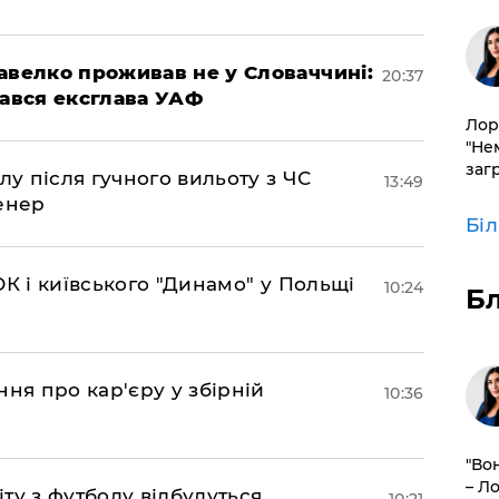
авелко проживав не у Словаччині:
20:37
вався ексглава УАФ
Лор
"Не
заг
лу після гучного вильоту з ЧС
13:49
енер
Бі
К і київського "Динамо" у Польщі
10:24
Б
ня про кар'єру у збірній
10:36
"Во
– Л
іту з футболу відбудуться
10:21