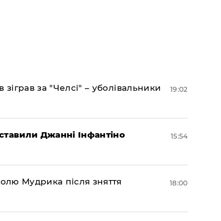
 зіграв за "Челсі" – уболівальники
19:02
ставили Джанні Інфантіно
15:54
долю Мудрика після зняття
18:00