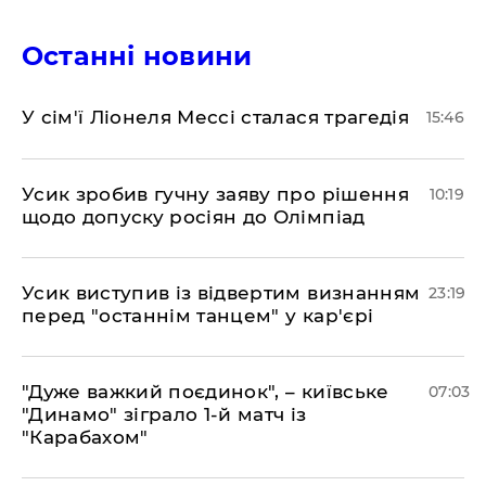
Останні новини
У сім'ї Ліонеля Мессі сталася трагедія
15:46
Усик зробив гучну заяву про рішення
10:19
щодо допуску росіян до Олімпіад
​Усик виступив із відвертим визнанням
23:19
перед "останнім танцем" у кар'єрі
"Дуже важкий поєдинок", – київське
07:03
"Динамо" зіграло 1-й матч із
"Карабахом"