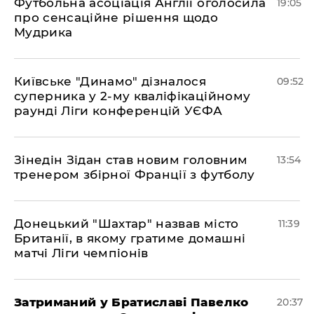
​Футбольна асоціація Англії оголосила
19:05
про сенсаційне рішення щодо
Мудрика
Київське "Динамо" дізналося
09:52
суперника у 2-му кваліфікаційному
раунді Ліги конференцій УЄФА
​Зінедін Зідан став новим головним
13:54
тренером збірної Франції з футболу
Донецький "Шахтар" назвав місто
11:39
Британії, в якому гратиме домашні
матчі Ліги чемпіонів
Затриманий у Братиславі Павелко
20:37