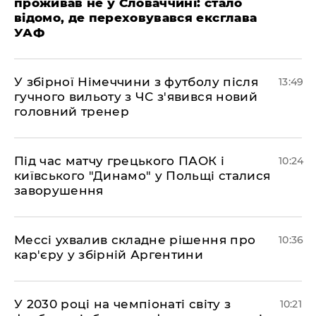
проживав не у Словаччині: стало
відомо, де переховувався ексглава
УАФ
У збірної Німеччини з футболу після
13:49
гучного вильоту з ЧС з'явився новий
головний тренер
Під час матчу грецького ПАОК і
10:24
київського "Динамо" у Польщі сталися
заворушення
Мессі ухвалив складне рішення про
10:36
кар'єру у збірній Аргентини
У 2030 році на чемпіонаті світу з
10:21