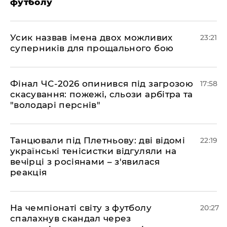
футболу
​Усик назвав імена двох можливих
23:21
суперників для прощального бою
​Фінал ЧС-2026 опинився під загрозою
17:58
скасування: пожежі, сльози арбітра та
"володарі перснів"
​Танцювали під Плетньову: дві відомі
22:19
українські тенісистки відгуляли на
вечірці з росіянами – з'явилася
реакція
​На чемпіонаті світу з футболу
20:27
спалахнув скандал через