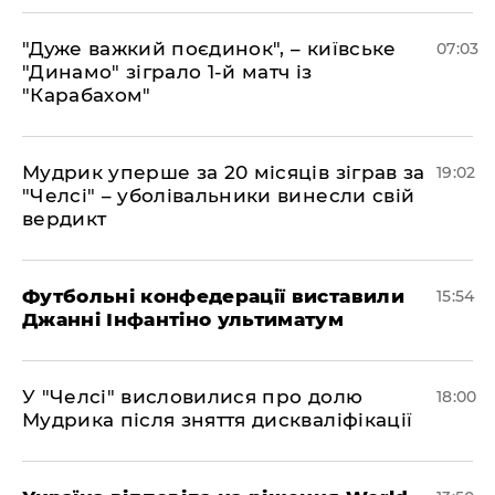
"Дуже важкий поєдинок", – київське
07:03
"Динамо" зіграло 1-й матч із
"Карабахом"
​Мудрик уперше за 20 місяців зіграв за
19:02
"Челсі" – уболівальники винесли свій
вердикт
Футбольні конфедерації виставили
15:54
Джанні Інфантіно ультиматум
У "Челсі" висловилися про долю
18:00
Мудрика після зняття дискваліфікації