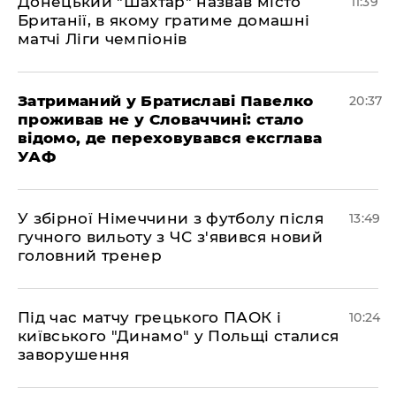
Донецький "Шахтар" назвав місто
11:39
Британії, в якому гратиме домашні
матчі Ліги чемпіонів
Затриманий у Братиславі Павелко
20:37
проживав не у Словаччині: стало
відомо, де переховувався ексглава
УАФ
У збірної Німеччини з футболу після
13:49
гучного вильоту з ЧС з'явився новий
головний тренер
Під час матчу грецького ПАОК і
10:24
київського "Динамо" у Польщі сталися
заворушення