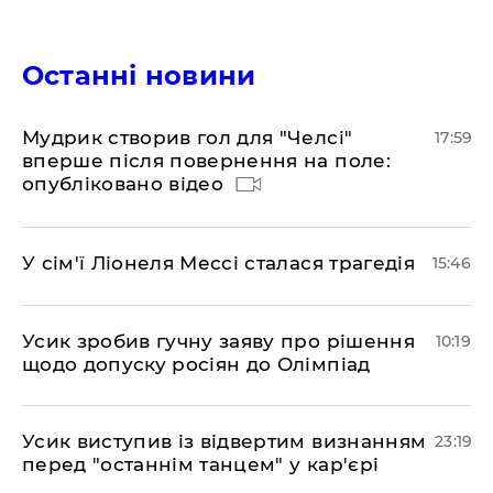
Останні новини
Мудрик створив гол для "Челсі"
17:59
вперше після повернення на поле:
опубліковано відео
У сім'ї Ліонеля Мессі сталася трагедія
15:46
Усик зробив гучну заяву про рішення
10:19
щодо допуску росіян до Олімпіад
​Усик виступив із відвертим визнанням
23:19
перед "останнім танцем" у кар'єрі