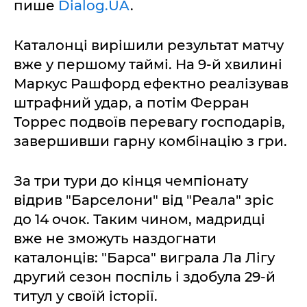
пише
Dialog.UA
.
Каталонці вирішили результат матчу
вже у першому таймі. На 9-й хвилині
Маркус Рашфорд ефектно реалізував
штрафний удар, а потім Ферран
Торрес подвоїв перевагу господарів,
завершивши гарну комбінацію з гри.
За три тури до кінця чемпіонату
відрив "Барселони" від "Реала" зріс
до 14 очок. Таким чином, мадридці
вже не зможуть наздогнати
каталонців: "Барса" виграла Ла Лігу
другий сезон поспіль і здобула 29-й
титул у своїй історії.