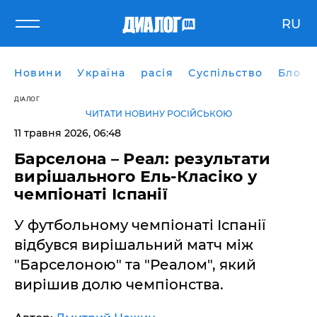
RU
Новини
Україна
расія
Суспільство
Блоги
ДІАЛОГ
ЧИТАТИ НОВИНУ РОСІЙСЬКОЮ
11 травня 2026, 06:48
Барселона – Реал: результати
вирішального Ель-Класіко у
чемпіонаті Іспанії
У футбольному чемпіонаті Іспанії
відбувся вирішальний матч між
"Барселоною" та "Реалом", який
вирішив долю чемпіонства.