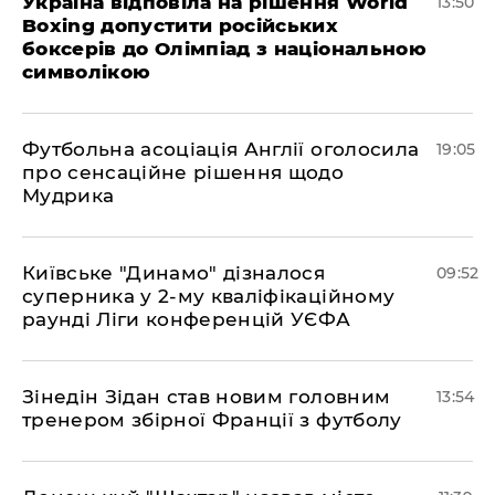
Україна відповіла на рішення World
13:50
Boxing допустити російських
боксерів до Олімпіад з національною
символікою
​Футбольна асоціація Англії оголосила
19:05
про сенсаційне рішення щодо
Мудрика
Київське "Динамо" дізналося
09:52
суперника у 2-му кваліфікаційному
раунді Ліги конференцій УЄФА
​Зінедін Зідан став новим головним
13:54
тренером збірної Франції з футболу