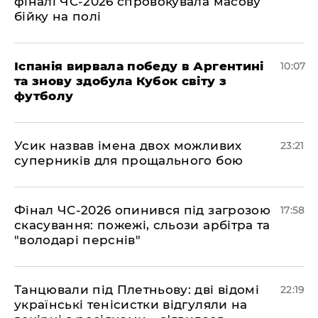
фіналі ЧС-2026 спровокувала масову
бійку на полі
Іспанія вирвала победу в Аргентині
10:07
та знову здобула Кубок світу з
футболу
​Усик назвав імена двох можливих
23:21
суперників для прощального бою
​Фінал ЧС-2026 опинився під загрозою
17:58
скасування: пожежі, сльози арбітра та
"володарі перснів"
​Танцювали під Плетньову: дві відомі
22:19
українські тенісистки відгуляли на