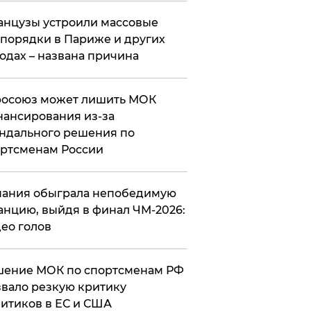
нцузы устроили массовые
порядки в Париже и других
одах – названа причина
росоюз может лишить МОК
ансирования из-за
ндального решения по
ртсменам России
ания обыграла непобедимую
нцию, выйдя в финал ЧМ-2026:
ео голов
шение МОК по спортсменам РФ
вало резкую критику
итиков в ЕС и США