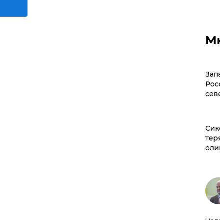
М
Зап
Рос
сев
Сик
тер
оли