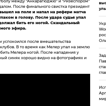
тболу между "Анкарагюджю" и "Ризеспором"
вы
алом. После финального свистка президент
ул
ышел на поле и напал на рефери матча
лаком в голову. После удара судья упал
должал бить его ногой. Скандальный
Укр
ямого эфира.
Wor
рос
Оли
ом успокоился после вмешательства
си
клубов. В то время как Мелер упал на землю
бить Мелера ногой. После нападения у
Зад
пный синяк хорошо видно на фотографиях и
Пав
ста
гла
Исп
Арг
мир