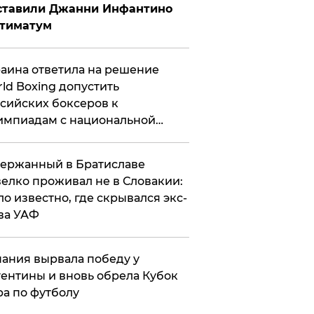
ставили Джанни Инфантино
ьтиматум
аина ответила на решение
ld Boxing допустить
сийских боксеров к
мпиадам с национальной
мволикой
ержанный в Братиславе
елко проживал не в Словакии:
ло известно, где скрывался экс-
ва УАФ
ания вырвала победу у
ентины и вновь обрела Кубок
а по футболу