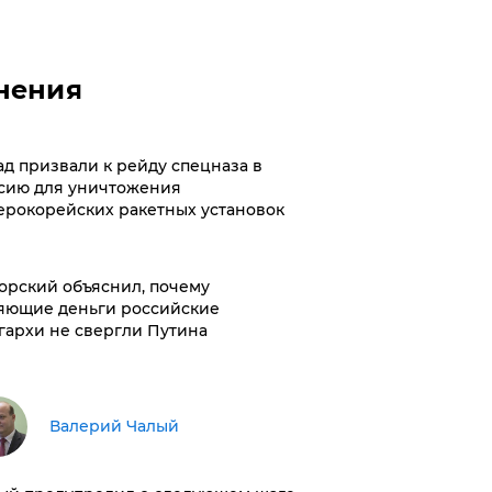
нения
ад призвали к рейду спецназа в
сию для уничтожения
ерокорейских ракетных установок
орский объяснил, почему
яющие деньги российские
гархи не свергли Путина
Валерий Чалый