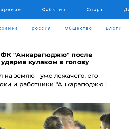
озрение
События
Спорт
Д
краина
россия
Общество
Блоги
 ФК "Анкарагюджю" после
 ударив кулаком в голову
 на землю - уже лежачего, его
роки и работники "Анкарагюджю".