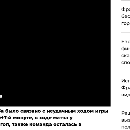
Фра
бес
гор
Ев
фин
ска
спо
Исп
Фра
вид
а было связано с неудачным ходом игры
Ре
+7-й минуте, в ходе матча у
выз
гол, также команда осталась в
пол