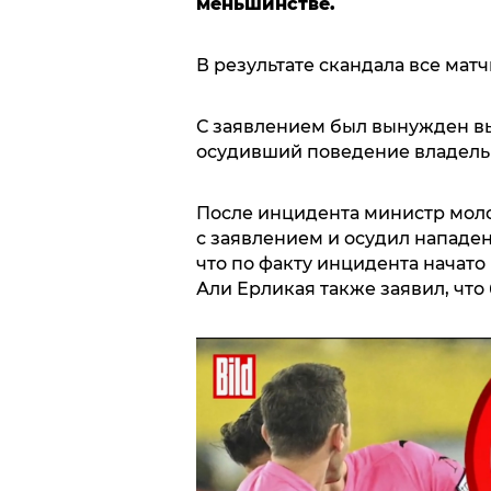
меньшинстве.
В результате скандала все мат
С заявлением был вынужден вы
осудивший поведение владель
После инцидента министр мол
с заявлением и осудил нападе
что по факту инцидента начато
Али Ерликая также заявил, что