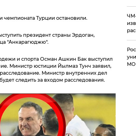
ЧМ-
чи чемпионата Турции остановили.
изв
рас
ступить президент страны Эрдоган,
ца "Анкарагюджю".
Рос
уни
одежи и спорта Осман Ашкин Бак выступил
МО
ние. Министр юстиции Йылмаз Тунч заявил,
 расследование. Министр внутренних дел
 будет следить за входом расследования.