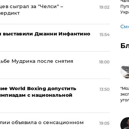
Чал
ев сыграл за "Челси" –
Пут
19:02
Укр
вердикт
См
 выставили Джанни Инфантино
15:54
Б
дьбе Мудрика после снятия
18:00
ие World Boxing допустить
​"М
13:50
эксп
импиадам с национальной
уго
глии объявила о сенсационном
19:05