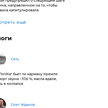
ый предупредил о следующем шаге
ина, направленном на то, чтобы
аина капитулировала
отреть ещё
логи
Сеть
оЛоЧКа" бьет по карману Кремля:
орт зерна −37,6 %, масла вдвое,
ль в коллапсе
Олег Жданов