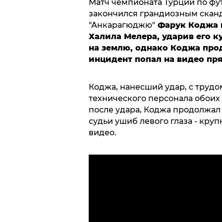
Матч чемпионата Турции по фу
закончился грандиозным сканд
"Анкарагюджю"
Фарук Коджа в
Халила Мелера, ударив его ку
на землю, однако Коджа про
инцидент попал на видео пр
Коджа, нанесший удар, с труд
технического персонала обоих 
после удара, Коджа продолжал 
судьи ушиб левого глаза - кру
видео.