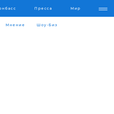
онбасс
Пресса
Мир
Мнение
Шоу-Биз