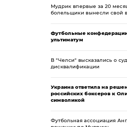
Мудрик впервые за 20 месяц
болельщики вынесли свой 
Футбольные конфедерации
ультиматум
В "Челси" высказались о су
дисквалификации
Украина ответила на решен
российских боксеров к Ол
символикой
Футбольная ассоциация Ан
решении по Мудрику