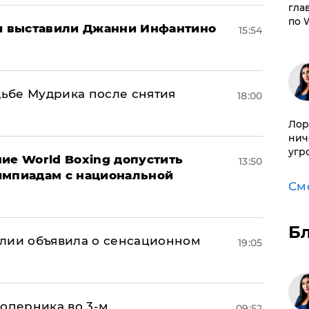
гла
по 
 выставили Джанни Инфантино
15:54
дьбе Мудрика после снятия
18:00
Лор
нич
угр
ие World Boxing допустить
13:50
импиадам с национальной
См
Б
глии объявила о сенсационном
19:05
соперника во 3-м
09:52