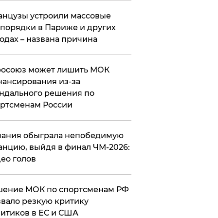
нцузы устроили массовые
порядки в Париже и других
одах – названа причина
росоюз может лишить МОК
ансирования из-за
ндального решения по
ртсменам России
ания обыграла непобедимую
нцию, выйдя в финал ЧМ-2026:
ео голов
шение МОК по спортсменам РФ
вало резкую критику
итиков в ЕС и США