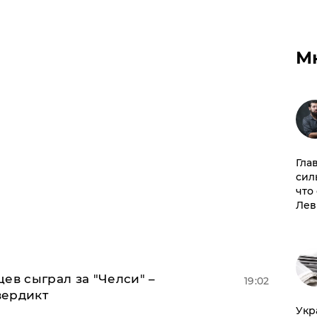
М
Гла
сил
что
Лев
ев сыграл за "Челси" –
19:02
вердикт
​Ук