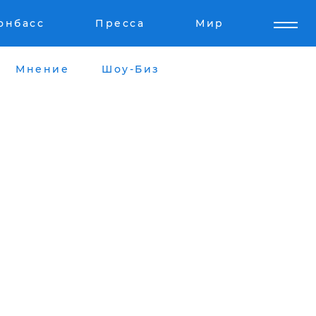
онбасс
Пресса
Мир
Мнение
Шоу-Биз