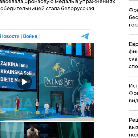
авоевала бронзовую медаль в упражнениях
 Победительницей стала белорусская
Фра
бес
гор
Ев
фин
ска
спо
Исп
Фра
вид
Ре
выз
пол