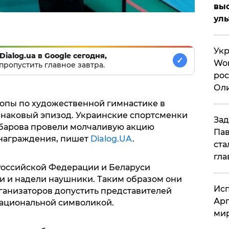
вы
ул
Укр
Dialog.ua в Google сегодня,
✓
Wor
пропустить главное завтра.
рос
Оли
си
опы по художественной гимнастике в
знаковый эпизод. Украинские спортсменки
Зад
убарова провели молчаливую акцию
Пав
 награждения, пишет
Dialog.UA
.
ста
гла
Российской Федерации и Беларуси
и и надели наушники. Таким образом они
Исп
анизаторов допустить представителей
Арг
национальной символикой.
мир