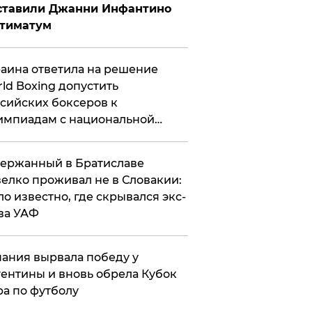
ставили Джанни Инфантино
ьтиматум
аина ответила на решение
ld Boxing допустить
сийских боксеров к
мпиадам с национальной
мволикой
ержанный в Братиславе
елко проживал не в Словакии:
ло известно, где скрывался экс-
ва УАФ
ания вырвала победу у
ентины и вновь обрела Кубок
а по футболу