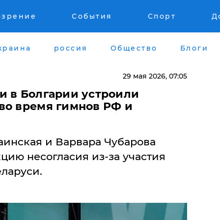
озрение
События
Спорт
Д
краина
россия
Общество
Блоги
29 мая 2026, 07:05
и в Болгарии устроили
во время гимнов РФ и
инская и Варвара Чубарова
цию несогласия из-за участия
ларуси.