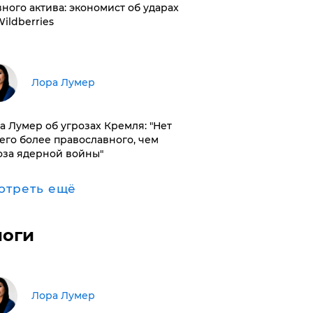
вного актива: экономист об ударах
Wildberries
​Лора Лумер
а Лумер об угрозах Кремля: "Нет
его более православного, чем
оза ядерной войны"
отреть ещё
логи
​Лора Лумер