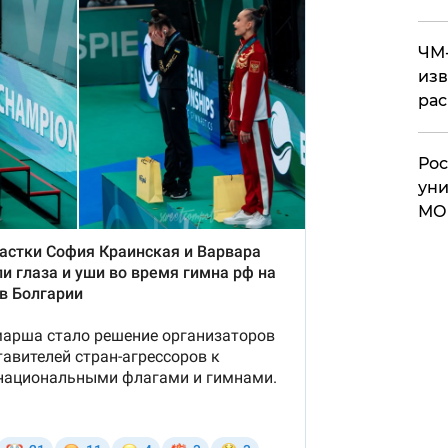
ЧМ-
изв
рас
Рос
уни
МО