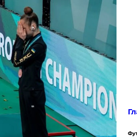
Гл
Фу