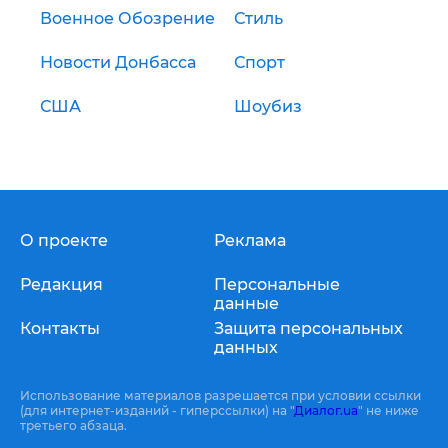
Военное Обозрение
Стиль
Новости Донбасса
Спорт
США
Шоубиз
О проекте
Реклама
Редакция
Персональные
данные
Контакты
Защита персональных
данных
Использование материалов разрешается при условии ссылки
(для интернет-изданий - гиперссылки) на "
Диалог.ua
" не ниже
третьего абзаца.