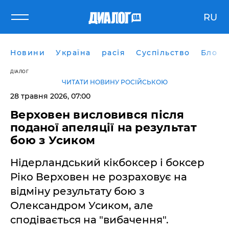
RU
Новини
Україна
расія
Суспільство
Блоги
ДІАЛОГ
ЧИТАТИ НОВИНУ РОСІЙСЬКОЮ
28 травня 2026, 07:00
Верховен висловився після
поданої апеляції на результат
бою з Усиком
Нідерландський кікбоксер і боксер
Ріко Верховен не розраховує на
відміну результату бою з
Олександром Усиком, але
сподівається на "вибачення".