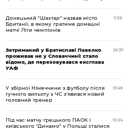
Донецький "Шахтар" назвав місто
11:39
Британії, в якому гратиме домашні
матчі Ліги чемпіонів
Затриманий у Братиславі Павелко
20:37
проживав не у Словаччині: стало
відомо, де переховувався ексглава
УАФ
У збірної Німеччини з футболу після
13:49
гучного вильоту з ЧС з'явився новий
головний тренер
Під час матчу грецького ПАОК і
10:24
київського "Динамо" у Польщі сталися