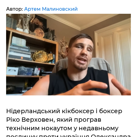
Автор:
Артем Малиновский
Нідерландський кікбоксер і боксер
Ріко Верховен, який програв
технічним нокаутом у недавньому
поєдинку проти українця Олександра