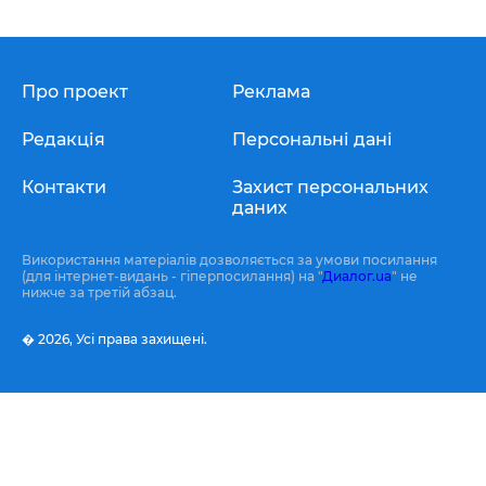
Про проект
Реклама
Редакція
Персональні дані
Контакти
Захист персональних
даних
Використання матеріалів дозволяється за умови посилання
(для інтернет-видань - гіперпосилання) на "
Диалог.ua
" не
нижче за третій абзац.
� 2026,
Усі права захищені.