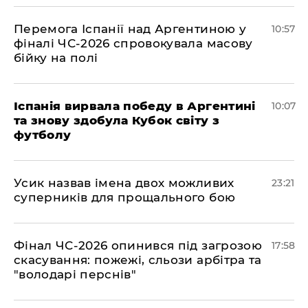
Перемога Іспанії над Аргентиною у
10:57
фіналі ЧС-2026 спровокувала масову
бійку на полі
Іспанія вирвала победу в Аргентині
10:07
та знову здобула Кубок світу з
футболу
​Усик назвав імена двох можливих
23:21
суперників для прощального бою
​Фінал ЧС-2026 опинився під загрозою
17:58
скасування: пожежі, сльози арбітра та
"володарі перснів"