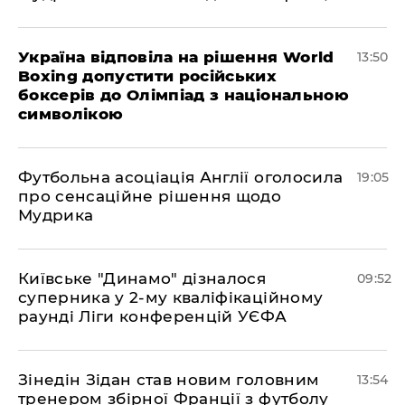
Україна відповіла на рішення World
13:50
Boxing допустити російських
боксерів до Олімпіад з національною
символікою
​Футбольна асоціація Англії оголосила
19:05
про сенсаційне рішення щодо
Мудрика
Київське "Динамо" дізналося
09:52
суперника у 2-му кваліфікаційному
раунді Ліги конференцій УЄФА
​Зінедін Зідан став новим головним
13:54
тренером збірної Франції з футболу