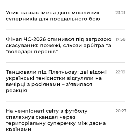
​Усик назвав імена двох можливих
23:21
суперників для прощального бою
​Фінал ЧС-2026 опинився під загрозою
17:58
скасування: пожежі, сльози арбітра та
"володарі перснів"
​Танцювали під Плетньову: дві відомі
22:19
українські тенісистки відгуляли на
вечірці з росіянами – з'явилася
реакція
​На чемпіонаті світу з футболу
20:27
спалахнув скандал через
територіальну суперечку між двома
країнами