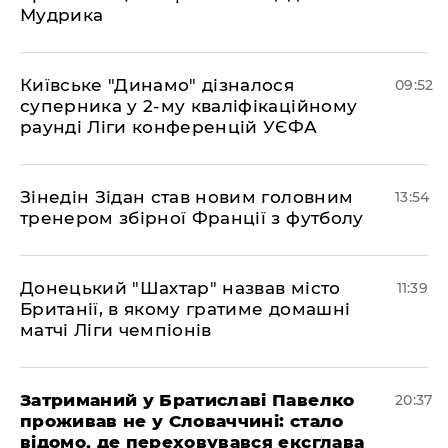
Мудрика
Київське "Динамо" дізналося
09:52
суперника у 2-му кваліфікаційному
раунді Ліги конференцій УЄФА
​Зінедін Зідан став новим головним
13:54
тренером збірної Франції з футболу
Донецький "Шахтар" назвав місто
11:39
Британії, в якому гратиме домашні
матчі Ліги чемпіонів
Затриманий у Братиславі Павелко
20:37
проживав не у Словаччині: стало
відомо, де переховувався ексглава