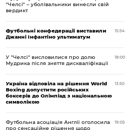
"Челсі" – уболівальники винесли свій
вердикт
Футбольні конфедерації виставили
15:54
Джанні Інфантіно ультиматум
У "Челсі" висловилися про долю
18:00
Мудрика після зняття дискваліфікації
Україна відповіла на рішення World
13:50
Boxing допустити російських
боксерів до Олімпіад з національною
символікою
​Футбольна асоціація Англії оголосила
19:05
про сенсаційне рішення щодо