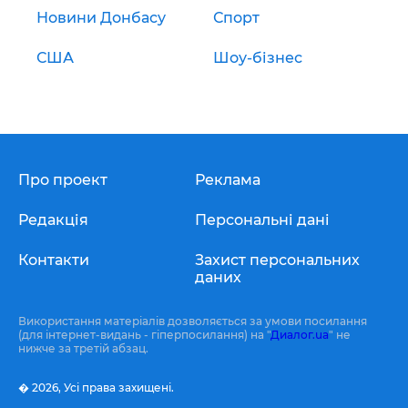
Новини Донбасу
Спорт
США
Шоу-бізнес
Про проект
Реклама
Редакція
Персональні дані
Контакти
Захист персональних
даних
Використання матеріалів дозволяється за умови посилання
(для інтернет-видань - гіперпосилання) на "
Диалог.ua
" не
нижче за третій абзац.
� 2026,
Усі права захищені.