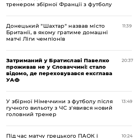
тренером збірної Франції з футболу
Донецький "Шахтар" назвав місто
11:39
Британії, в якому гратиме домашні
матчі Ліги чемпіонів
Затриманий у Братиславі Павелко
20:37
проживав не у Словаччині: стало
відомо, де переховувався ексглава
УАФ
У збірної Німеччини з футболу після
13:49
гучного вильоту з ЧС з'явився новий
головний тренер
Під час матчу грецького ПАОК і
10:24