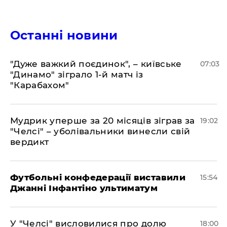
Останні новини
"Дуже важкий поєдинок", – київське
07:03
"Динамо" зіграло 1-й матч із
"Карабахом"
​Мудрик уперше за 20 місяців зіграв за
19:02
"Челсі" – уболівальники винесли свій
вердикт
Футбольні конфедерації виставили
15:54
Джанні Інфантіно ультиматум
У "Челсі" висловилися про долю
18:00