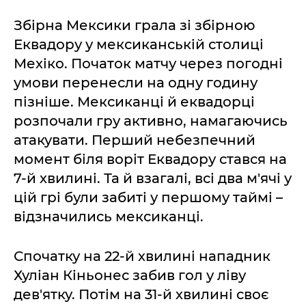
Збірна Мексики грала зі збірною
Еквадору у мексиканській столиці
Мехіко. Початок матчу через погодні
умови перенесли на одну годину
пізніше. Мексиканці й еквадорці
розпочали гру активно, намагаючись
атакувати. Перший небезпечний
момент біля воріт Еквадору стався на
7-й хвилині. Та й взагалі, всі два м'ячі у
цій грі були забиті у першому таймі –
відзначились мексиканці.
Спочатку на 22-й хвилині нападник
Хуліан Кіньонес забив гол у ліву
дев'ятку. Потім на 31-й хвилині своє