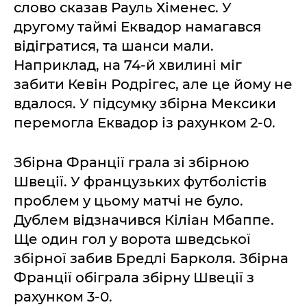
слово сказав Рауль Хіменес. У
другому таймі Еквадор намагався
відігратися, та шанси мали.
Наприклад, на 74-й хвилині міг
забити Кевін Родрігес, але це йому не
вдалося. У підсумку збірна Мексики
перемогла Еквадор із рахунком 2-0.
Збірна Франції грала зі збірною
Швеції. У французьких футболістів
проблем у цьому матчі не було.
Дублем відзначився Кіліан Мбаппе.
Ще один гол у ворота шведської
збірної забив Бредлі Барколя. Збірна
Франції обіграла збірну Швеції з
рахунком 3-0.