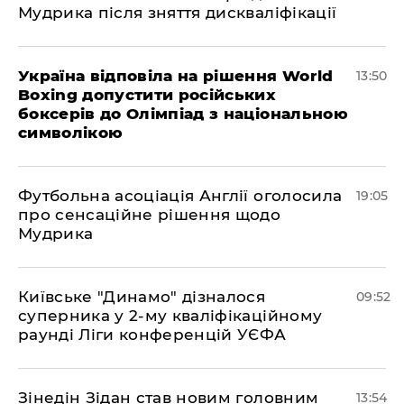
Мудрика після зняття дискваліфікації
Україна відповіла на рішення World
13:50
Boxing допустити російських
боксерів до Олімпіад з національною
символікою
​Футбольна асоціація Англії оголосила
19:05
про сенсаційне рішення щодо
Мудрика
Київське "Динамо" дізналося
09:52
суперника у 2-му кваліфікаційному
раунді Ліги конференцій УЄФА
​Зінедін Зідан став новим головним
13:54