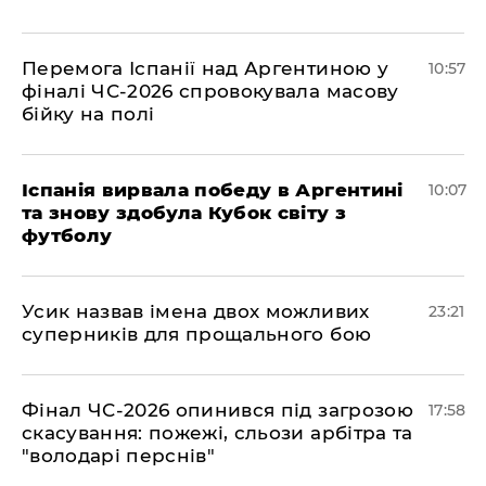
Перемога Іспанії над Аргентиною у
10:57
фіналі ЧС-2026 спровокувала масову
бійку на полі
Іспанія вирвала победу в Аргентині
10:07
та знову здобула Кубок світу з
футболу
​Усик назвав імена двох можливих
23:21
суперників для прощального бою
​Фінал ЧС-2026 опинився під загрозою
17:58
скасування: пожежі, сльози арбітра та
"володарі перснів"